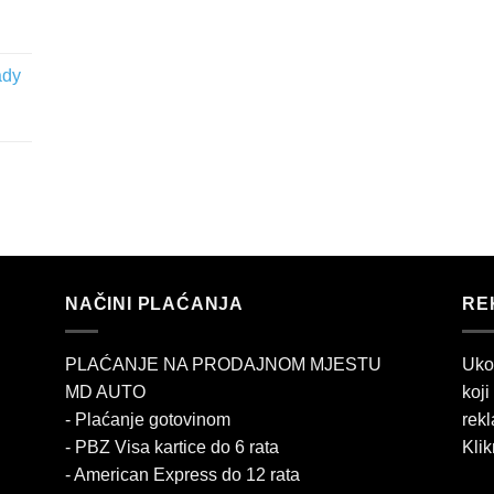
ady
NAČINI PLAĆANJA
RE
PLAĆANJE NA PRODAJNOM MJESTU
Uko
MD AUTO
koji
- Plaćanje gotovinom
rekl
- PBZ Visa kartice do 6 rata
Klik
- American Express do 12 rata