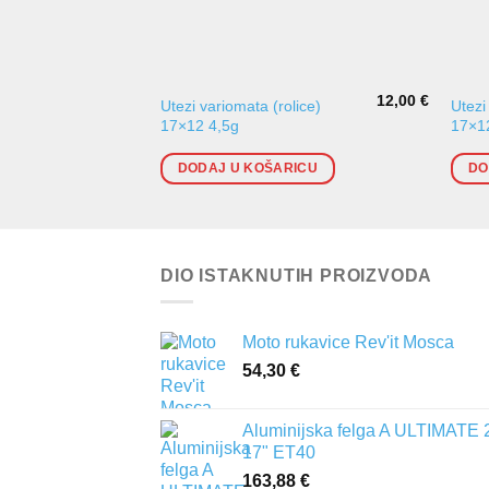
12,00
€
Utezi variomata (rolice)
Utezi
17×12 4,5g
17×1
DODAJ U KOŠARICU
DO
DIO ISTAKNUTIH PROIZVODA
Moto rukavice Rev'it Mosca
54,30
€
Aluminijska felga A ULTIMATE 
17" ET40
163,88
€