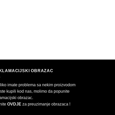
KLAMACIJSKI OBRAZAC
liko imate problema sa nekim proizvodom
 ste kupili kod nas, molimo da popunite
amacijski obrazac.
nite
OVDJE
za preuzimanje obrazaca !