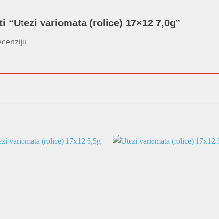
ati “Utezi variomata (rolice) 17×12 7,0g”
ecenziju.