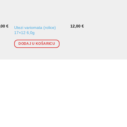
,00
€
12,00
€
Utezi variomata (rolice)
Utezi variomata (roli
17×12 6,0g
17×12 4,0g
DODAJ U KOŠARICU
DODAJ U KOŠARI