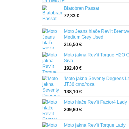
Blatobran Passat
72,33
€
Moto Jeans hlače Rev'it Brent
Medium Grey Used
216,50
€
Moto jakna Rev'it Torque H2O 
Siva
192,40
€
'Moto jakna Seventy Degrees L
JT36 crno/roza
138,10
€
Moto hlače Rev'it Factor4 Lady
209,80
€
Moto jakna Rev'it Torque Lady