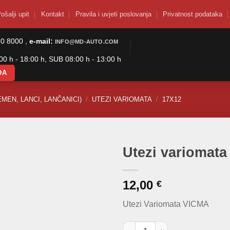
ošalji upit
Kontakt
Pravila i uvjeti poslovanja
Privatnost podataka
50 8000 ,
e-mail:
INFO@MD-AUTO.COM
0 h - 18:00 h, SUB 08:00 h - 13:00 h
DA
MEN, LANCI, LANČANICI)
/
UTEZI VARIOMATA
/
17X12
Utezi variomata 
12,00
€
Utezi Variomata VICMA
Utezi variomata (rolice) 17x12 