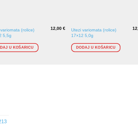
12,00
€
12
 variomata (rolice)
Utezi variomata (rolice)
2 5,5g
17×12 5,0g
DAJ U KOŠARICU
DODAJ U KOŠARICU
213