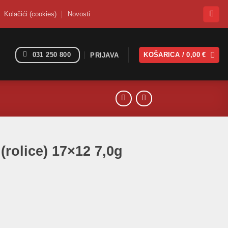
Kolačići (cookies)
Novosti
031 250 800
KOŠARICA /
0,00
€
PRIJAVA
(rolice) 17×12 7,0g
7,0g količina