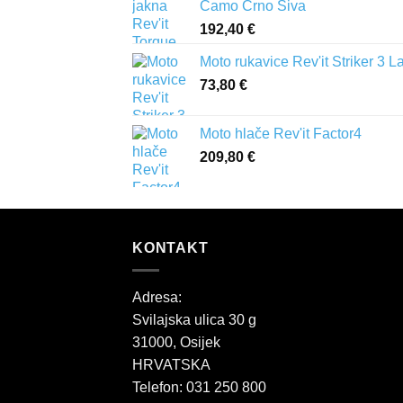
Camo Crno Siva
192,40
€
Moto rukavice Rev'it Striker 3 L
73,80
€
Moto hlače Rev'it Factor4
209,80
€
KONTAKT
Adresa:
Svilajska ulica 30 g
31000, Osijek
HRVATSKA
Telefon: 031 250 800