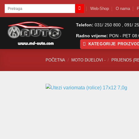
Skip
Pretraži:
Web-Shop
O nama
P
to
content
Telefon:
031/ 250 800 , 091/ 2
Radno vrijeme:
PON - PET 08:0
KATEGORIJE PROIZVO
POČETNA
/
MOTO DIJELOVI -
/
PRIJENOS (RE