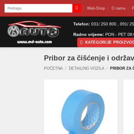
Skip
Pretraži:
Web-Shop
O nama
P
to
content
Telefon:
031/ 250 800 , 091/ 2
Radno vrijeme:
PON - PET 08:0
KATEGORIJE PROIZVO
Pribor za čišćenje i održa
POČETNA
/
DETAILING VOZILA
/
PRIBOR ZA 