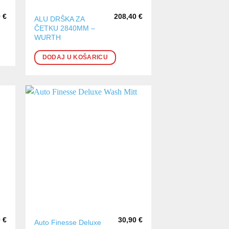
0
€
208,40
€
ALU DRŠKA ZA
ČETKU 2840MM –
WURTH
DODAJ U KOŠARICU
0
€
30,90
€
Auto Finesse Deluxe