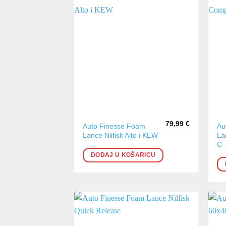
79,99
€
Auto Finesse Foam
Au
Lance Nilfisk Alto i KEW
La
C
DODAJ U KOŠARICU