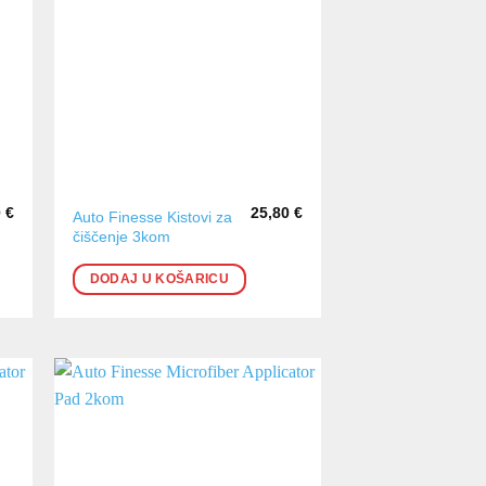
0
€
25,80
€
Auto Finesse Kistovi za
čiščenje 3kom
DODAJ U KOŠARICU