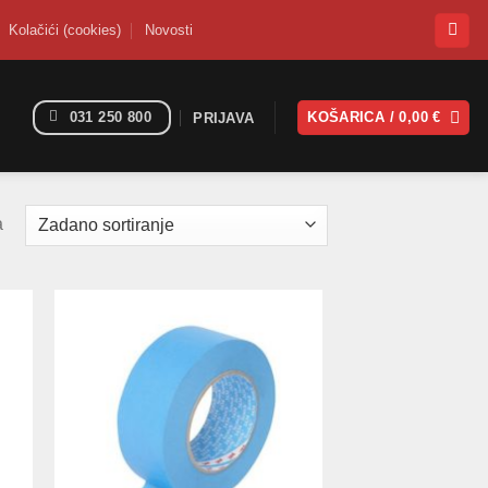
Kolačići (cookies)
Novosti
031 250 800
KOŠARICA /
0,00
€
PRIJAVA
a