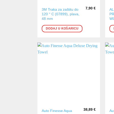
7,90
€
3M Traka za zaštitu do
AL
120 ° C (07899), plava,
PR
48 mm
W
DODAJ U KOŠARICU
38,89
€
Auto Finesse Aqua
Au