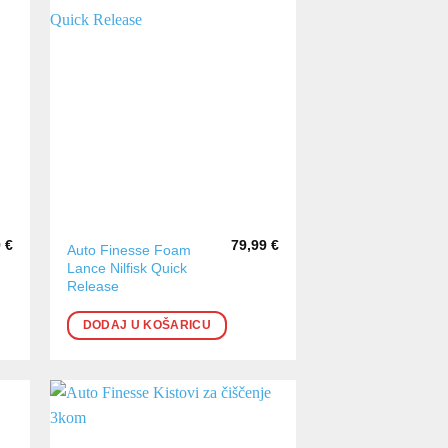
9
€
79,99
€
Auto Finesse Foam
Lance Nilfisk Quick
Release
DODAJ U KOŠARICU