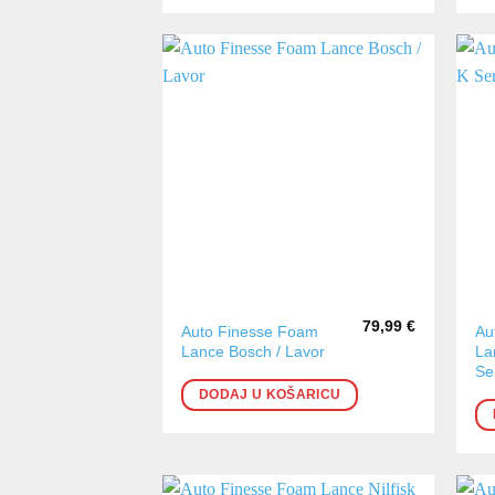
79,99
€
Auto Finesse Foam
Au
Lance Bosch / Lavor
La
Se
DODAJ U KOŠARICU