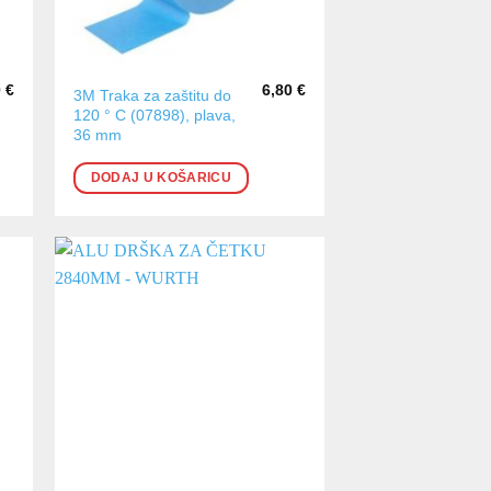
0
€
6,80
€
3M Traka za zaštitu do
120 ° C (07898), plava,
36 mm
DODAJ U KOŠARICU