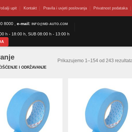
ošalji upit
Kontakt
Pravila i uvjeti poslovanja
Privatnost podataka
50 8000 ,
e-mail:
INFO@MD-AUTO.COM
0 h - 18:00 h, SUB 08:00 h - 13:00 h
DA
vanje
Prikazujemo 1–154 od 243 rezultat
ČIŠĆENJE I ODRŽAVANJE