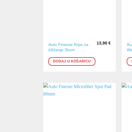
13,90
€
Auto Finesse Krpe za
Au
čiščenje 3kom
Wa
DODAJ U KOŠARICU