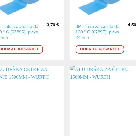
3,70
€
4,5
 Traka za zaštitu do
3M Traka za zaštitu do
0 ° C (07895), plava,
120 ° C (07897), plava,
 mm
24 mm
DODAJ U KOŠARICU
DODAJ U KOŠARICU