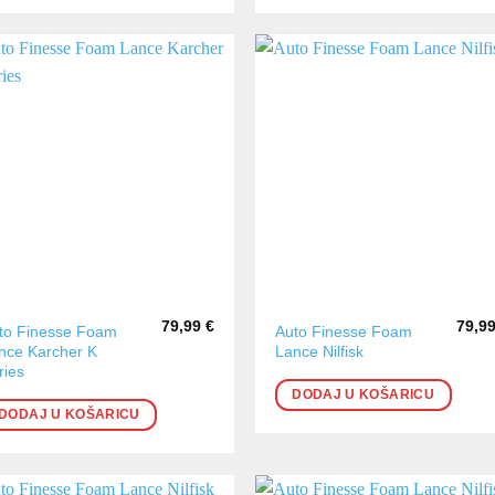
79,99
€
79,9
to Finesse Foam
Auto Finesse Foam
nce Karcher K
Lance Nilfisk
ries
DODAJ U KOŠARICU
DODAJ U KOŠARICU