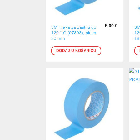
5,00
€
3M Traka za zaštitu do
3M
120 ° C (07893), plava,
12
30 mm
18
DODAJ U KOŠARICU