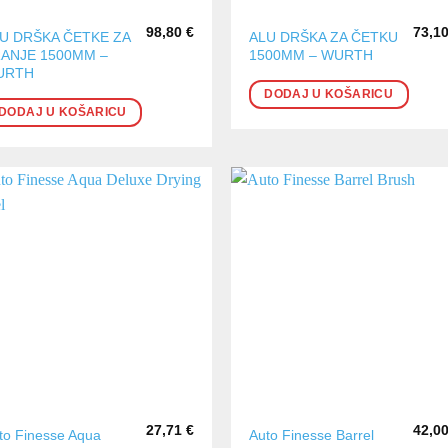
98,80
€
73,1
U DRŠKA ČETKE ZA
ALU DRŠKA ZA ČETKU
ANJE 1500MM –
1500MM – WURTH
URTH
DODAJ U KOŠARICU
DODAJ U KOŠARICU
27,71
€
42,0
to Finesse Aqua
Auto Finesse Barrel