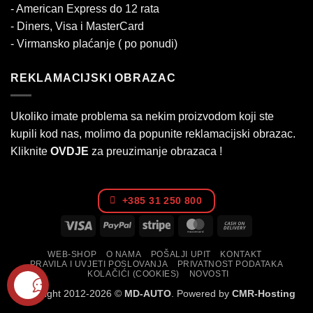
- American Express do 12 rata
- Diners, Visa i MasterCard
- Virmansko plaćanje ( po ponudi)
REKLAMACIJSKI OBRAZAC
Ukoliko imate problema sa nekim proizvodom koji ste
kupili kod nas, molimo da popunite reklamacijski obrazac.
Kliknite
OVDJE
za preuzimanje obrazaca !
+385 31 250 800
Visa
PayPal
Stripe
MasterCard
Cash
On
WEB-SHOP
O NAMA
POŠALJI UPIT
KONTAKT
Delivery
PRAVILA I UVJETI POSLOVANJA
PRIVATNOST PODATAKA
KOLAČIĆI (COOKIES)
NOVOSTI
Copyright 2012-2026 ©
MD-AUTO
. Powered by
CMR-Hosting