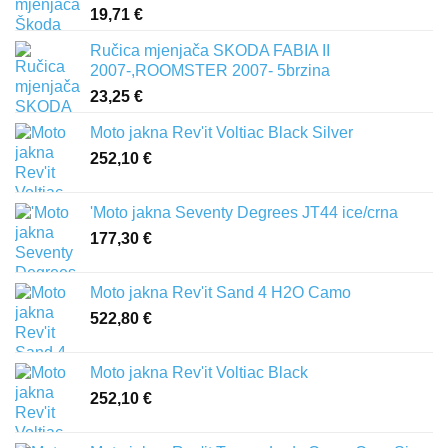
19,71
€
Ručica mjenjača SKODA FABIA II
2007-,ROOMSTER 2007- 5brzina
23,25
€
Moto jakna Rev'it Voltiac Black Silver
252,10
€
'Moto jakna Seventy Degrees JT44 ice/crna
177,30
€
Moto jakna Rev'it Sand 4 H2O Camo
522,80
€
Moto jakna Rev'it Voltiac Black
252,10
€