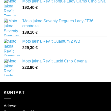
Moto jakna Rev'it Torque Lady Camo Crno Siva
192,40
€
'Moto jakna Seventy Degrees Lady JT36
crno/roza
138,10
€
Moto jakna Rev'it Quantum 2 WB
229,30
€
Moto jakna Rev'it Lucid Crno Crvena
223,90
€
KONTAKT
Adresa: