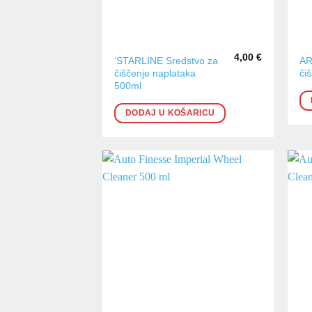
4,00
€
‘STARLINE Sredstvo za
AR
čiščenje naplataka
či
500ml
DODAJ U KOŠARICU