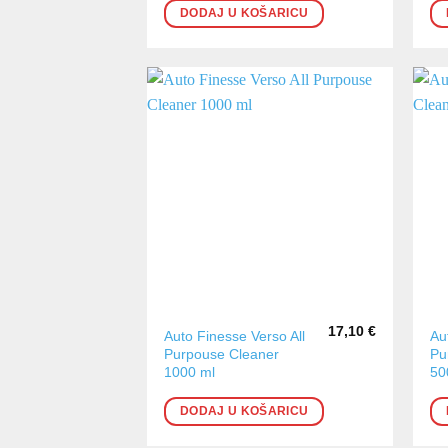
DODAJ U KOŠARICU
17,10
€
Auto Finesse Verso All
Au
Purpouse Cleaner
Pu
1000 ml
50
DODAJ U KOŠARICU