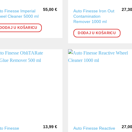
55,00
€
27,3
to Finesse Imperial
Auto Finesse Iron Out
eel Cleaner 5000 ml
Contamination
Remover 1000 ml
DODAJ U KOŠARICU
DODAJ U KOŠARICU
13,99
€
27,0
to Finesse
Auto Finesse Reactive