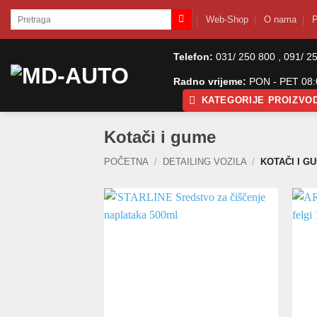
Skip
Pretraži:
Web-Shop
O nama
P
to
content
Telefon:
031/ 250 800 , 091/ 2
Radno vrijeme:
PON - PET 08:0
KATEGORIJE PROIZVO
Kotači i gume
POČETNA
/
DETAILING VOZILA
/
KOTAČI I G