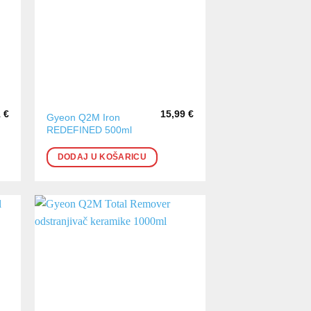
1
€
15,99
€
Gyeon Q2M Iron
REDEFINED 500ml
DODAJ U KOŠARICU