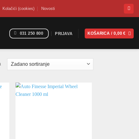
Kolačići (cookies)
Novosti
031 250 800
KOŠARICA /
0,00
€
PRIJAVA
a