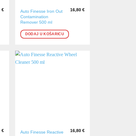
0
€
16,80
€
Auto Finesse Iron Out
Contamination
Remover 500 ml
DODAJ U KOŠARICU
0
€
16,80
€
Auto Finesse Reactive