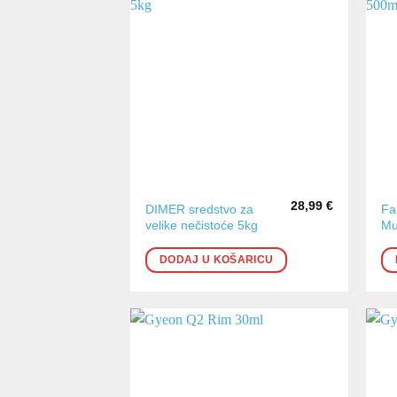
28,99
€
DIMER sredstvo za
Fa
velike nečistoće 5kg
Mu
DODAJ U KOŠARICU