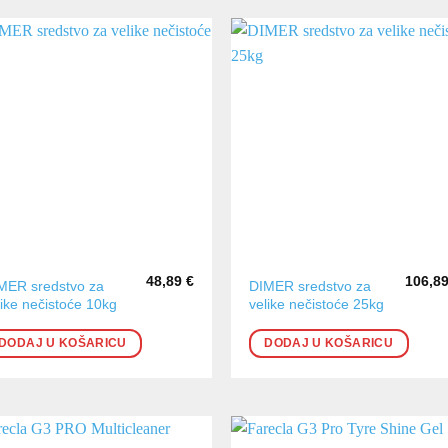
48,89
€
106,8
MER sredstvo za
DIMER sredstvo za
like nečistoće 10kg
velike nečistoće 25kg
DODAJ U KOŠARICU
DODAJ U KOŠARICU