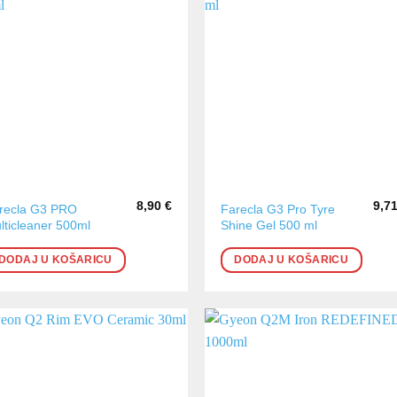
8,90
€
9,7
recla G3 PRO
Farecla G3 Pro Tyre
lticleaner 500ml
Shine Gel 500 ml
DODAJ U KOŠARICU
DODAJ U KOŠARICU