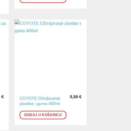
0
€
5,50
€
COYOTE Oživljavanje
plastike i guma 400ml
DODAJ U KOŠARICU