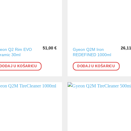
51,00
€
26,1
eon Q2 Rim EVO
Gyeon Q2M Iron
ramic 30ml
REDEFINED 1000ml
DODAJ U KOŠARICU
DODAJ U KOŠARICU