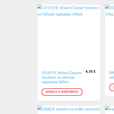
4,70
€
COYOTE Wheel Cleaner
DI
Sredstvo za čiščenje
ve
naplataka 500ml
DODAJ U KOŠARICU