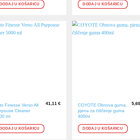
DODAJ U KOŠARICU
DODAJ U KOŠARICU
41,11
€
5,6
to Finesse Verso All
COYOTE Obnova guma,
rpouse Cleaner
pjena za čiščenje guma
00 ml
400ml
DODAJ U KOŠARICU
DODAJ U KOŠARICU