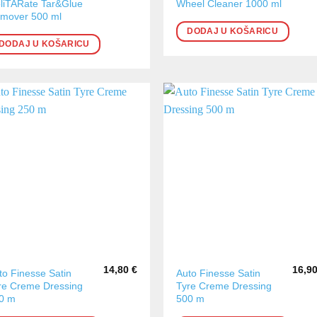
liTARate Tar&Glue
Wheel Cleaner 1000 ml
mover 500 ml
DODAJ U KOŠARICU
DODAJ U KOŠARICU
14,80
€
16,9
to Finesse Satin
Auto Finesse Satin
re Creme Dressing
Tyre Creme Dressing
0 m
500 m