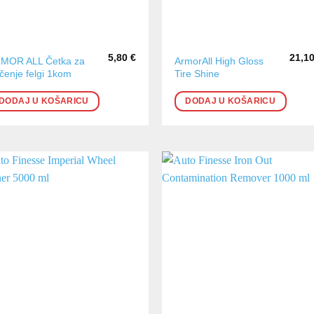
5,80
€
21,1
MOR ALL Četka za
ArmorAll High Gloss
ščenje felgi 1kom
Tire Shine
DODAJ U KOŠARICU
DODAJ U KOŠARICU