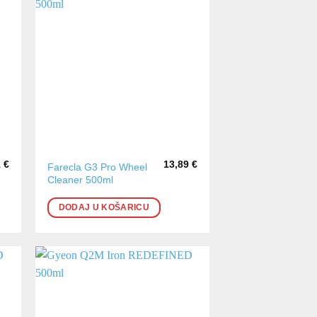
1
€
13,89
€
Farecla G3 Pro Wheel
Cleaner 500ml
DODAJ U KOŠARICU