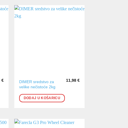
9
€
11,98
€
DIMER sredstvo za
velike nečistoće 2kg
DODAJ U KOŠARICU