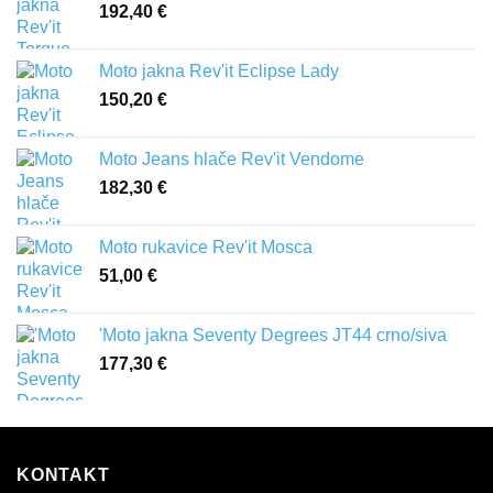
192,40
€
Moto jakna Rev'it Eclipse Lady
150,20
€
Moto Jeans hlače Rev'it Vendome
182,30
€
Moto rukavice Rev'it Mosca
51,00
€
'Moto jakna Seventy Degrees JT44 crno/siva
177,30
€
KONTAKT