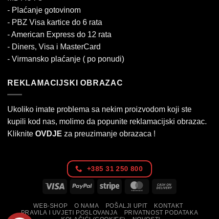
- Plaćanje gotovinom
- PBZ Visa kartice do 6 rata
- American Express do 12 rata
- Diners, Visa i MasterCard
- Virmansko plaćanje ( po ponudi)
REKLAMACIJSKI OBRAZAC
Ukoliko imate problema sa nekim proizvodom koji ste
kupili kod nas, molimo da popunite reklamacijski obrazac.
Kliknite
OVDJE
za preuzimanje obrazaca !
+385 31 250 800
Visa
PayPal
Stripe
MasterCard
Cash
On
WEB-SHOP
O NAMA
POŠALJI UPIT
KONTAKT
Delivery
PRAVILA I UVJETI POSLOVANJA
PRIVATNOST PODATAKA