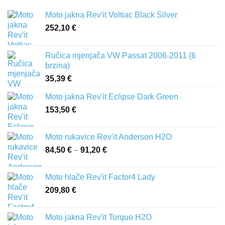
Moto jakna Rev'it Voltiac Black Silver
252,10
€
Ručica mjenjača VW Passat 2006-2011 (6
brzina)
35,39
€
Moto jakna Rev'it Eclipse Dark Green
153,50
€
Moto rukavice Rev'it Anderson H2O
84,50
€
–
91,20
€
Raspon
cijena:
od
Moto hlače Rev'it Factor4 Lady
84,50 €
209,80
€
do
91,20 €
Moto jakna Rev'it Torque H2O