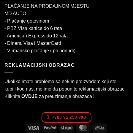
PLAĆANJE NA PRODAJNOM MJESTU
MD AUTO
- Plaćanje gotovinom
- PBZ Visa kartice do 6 rata
- American Express do 12 rata
- Diners, Visa i MasterCard
- Virmansko plaćanje ( po ponudi)
REKLAMACIJSKI OBRAZAC
Ukoliko imate problema sa nekim proizvodom koji ste
kupili kod nas, molimo da popunite reklamacijski obrazac.
Kliknite
OVDJE
za preuzimanje obrazaca !
+385 31 250 800
Visa
PayPal
Stripe
MasterCard
Cash