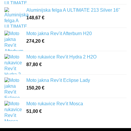
Aluminijska felga A ULTIMATE 213 Silver 16"
148,67
€
Moto jakna Rev'it Afterburn H20
274,20
€
Moto rukavice Rev'it Hydra 2 H2O
87,80
€
Moto jakna Rev'it Eclipse Lady
150,20
€
Moto rukavice Rev'it Mosca
51,00
€