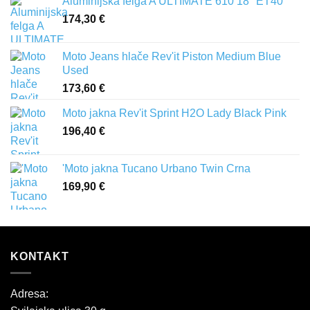
Aluminijska felga A ULTIMATE 610 18" ET40
174,30
€
Moto Jeans hlače Rev'it Piston Medium Blue
Used
173,60
€
Moto jakna Rev'it Sprint H2O Lady Black Pink
196,40
€
'Moto jakna Tucano Urbano Twin Crna
169,90
€
KONTAKT
Adresa: