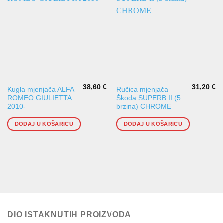
38,60
€
31,20
€
Kugla mjenjača ALFA
Ručica mjenjača
ROMEO GIULIETTA
Škoda SUPERB II (5
2010-
brzina) CHROME
DODAJ U KOŠARICU
DODAJ U KOŠARICU
DIO ISTAKNUTIH PROIZVODA