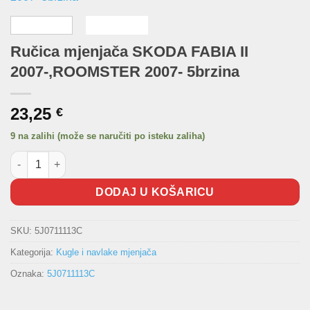
Ručica mjenjača SKODA FABIA II
2007-,ROOMSTER 2007- 5brzina
23,25
€
9 na zalihi (može se naručiti po isteku zaliha)
Ručica mjenjača SKODA FABIA II 2007-,ROOMSTER 2007- 5brzin
DODAJ U KOŠARICU
SKU:
5J0711113C
Kategorija:
Kugle i navlake mjenjača
Oznaka:
5J0711113C