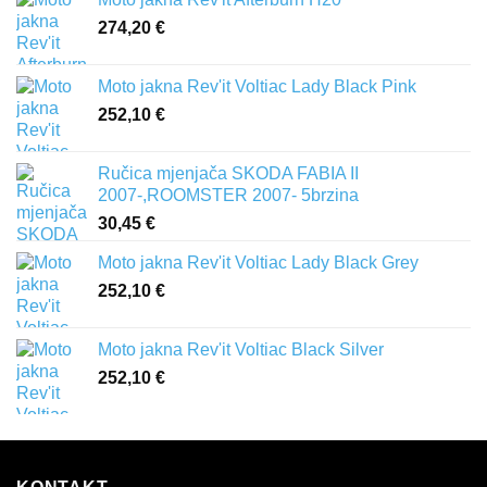
274,20
€
Moto jakna Rev'it Voltiac Lady Black Pink
252,10
€
Ručica mjenjača SKODA FABIA II
2007-,ROOMSTER 2007- 5brzina
30,45
€
Moto jakna Rev'it Voltiac Lady Black Grey
252,10
€
Moto jakna Rev'it Voltiac Black Silver
252,10
€