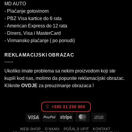
MD AUTO
- Plaćanje gotovinom
- PBZ Visa kartice do 6 rata
- American Express do 12 rata
- Diners, Visa i MasterCard
- Virmansko plaćanje ( po ponudi)
REKLAMACIJSKI OBRAZAC
Ukoliko imate problema sa nekim proizvodom koji ste
kupili kod nas, molimo da popunite reklamacijski obrazac.
Kliknite
OVDJE
za preuzimanje obrazaca !
+385 31 250 800
Visa
PayPal
Stripe
MasterCard
Cash
On
WEB-SHOP
O NAMA
POŠALJI UPIT
KONTAKT
Delivery