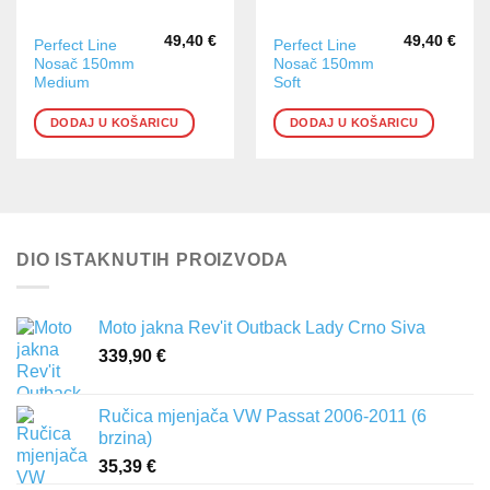
49,40
€
49,40
€
Perfect Line
Perfect Line
Nosač 150mm
Nosač 150mm
Medium
Soft
DODAJ U KOŠARICU
DODAJ U KOŠARICU
DIO ISTAKNUTIH PROIZVODA
Moto jakna Rev'it Outback Lady Crno Siva
339,90
€
Ručica mjenjača VW Passat 2006-2011 (6
brzina)
35,39
€