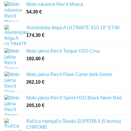
Moto rukavice Rev'it Mosca
54,30
€
Aluminijska felga A ULTIMATE 610 18" ET40
174,30
€
Moto jakna Rev'it Torque H2O Crna
192,40
€
Moto jakna Rev'it Flare Camo dark Green
262,10
€
Moto jakna Rev'it Sprint H2O Black Neon Red
205,10
€
Ručica mjenjača Škoda SUPERB II (5 brzina)
CHROME