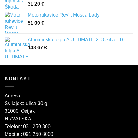
31,20
€
Moto rukavice Rev'it Mosca Lady
51,00
€
Aluminijska felga A ULTIMATE 213 Silver 16"
148,67
€
KONTAKT
Adresa:
Svilajska ulica 30 g
31000, Osijek
HRVATSKA
Telefon: 031 250 800
Mobitel: 091 250 8000