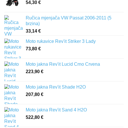
54,30
€
Ručica mjenjača VW Passat 2006-2011 (5
brzina)
33,14
€
Moto rukavice Rev'it Striker 3 Lady
73,80
€
Moto jakna Rev'it Lucid Crno Crvena
223,90
€
Moto jakna Rev'it Shade H2O
207,80
€
Moto jakna Rev'it Sand 4 H2O
522,80
€