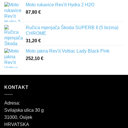
Moto rukavice Rev'it Hydra 2 H2O
87,80
€
Ručica mjenjača Škoda SUPERB II (5 brzina)
CHROME
31,20
€
Moto jakna Rev'it Voltiac Lady Black Pink
252,10
€
KONTAKT
Adresa:
Svilajska ulica 30 g
31000, Osijek
HRVATSKA