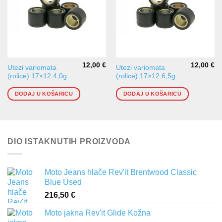
12,00
€
12,00
€
Utezi variomata
Utezi variomata
(rolice) 17×12 4,0g
(rolice) 17×12 6,5g
DODAJ U KOŠARICU
DODAJ U KOŠARICU
DIO ISTAKNUTIH PROIZVODA
Moto Jeans hlače Rev'it Brentwood Classic
Blue Used
216,50
€
Moto jakna Rev'it Glide Kožna