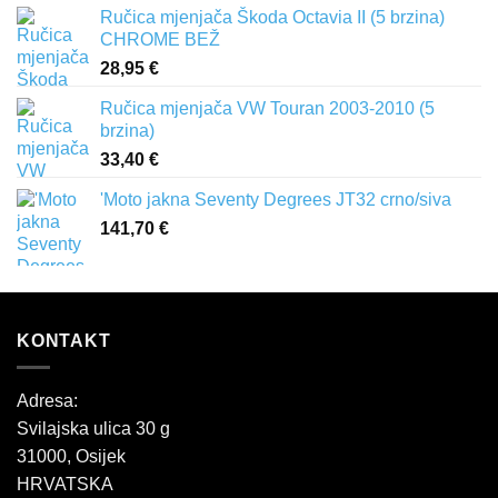
Ručica mjenjača Škoda Octavia II (5 brzina)
CHROME BEŽ
28,95
€
Ručica mjenjača VW Touran 2003-2010 (5
brzina)
33,40
€
'Moto jakna Seventy Degrees JT32 crno/siva
141,70
€
KONTAKT
Adresa:
Svilajska ulica 30 g
31000, Osijek
HRVATSKA