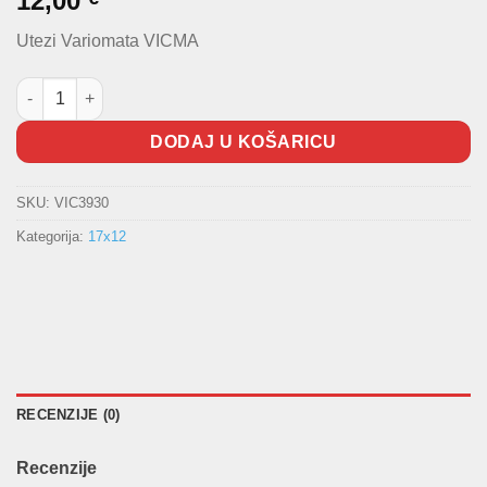
12,00
Utezi Variomata VICMA
Utezi variomata (rolice) 17x12 5,5g količina
DODAJ U KOŠARICU
SKU:
VIC3930
Kategorija:
17x12
RECENZIJE (0)
Recenzije