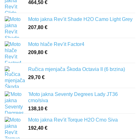
464,50
€
Moto jakna Rev'it Shade H2O Camo Light Grey
207,80
€
Moto hlače Rev'it Factor4
209,80
€
Ručica mjenjača Škoda Octavia II (6 brzina)
29,70
€
'Moto jakna Seventy Degrees Lady JT36
crno/siva
138,10
€
Moto jakna Rev'it Torque H2O Crno Siva
192,40
€