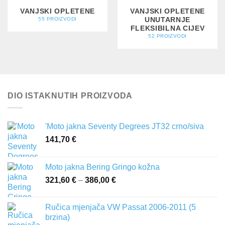
VANJSKI OPLETENE
VANJSKI OPLETENE
UNUTARNJE
55 PROIZVODI
FLEKSIBILNA CIJEV
52 PROIZVODI
DIO ISTAKNUTIH PROIZVODA
'Moto jakna Seventy Degrees JT32 crno/siva
141,70
€
Moto jakna Bering Gringo kožna
321,60
€
–
386,00
€
Raspon
cijena:
od
Ručica mjenjača VW Passat 2006-2011 (5
321,60 €
brzina)
do