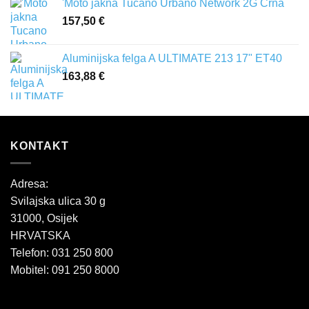
'Moto jakna Tucano Urbano Network 2G Crna
157,50
€
Aluminijska felga A ULTIMATE 213 17" ET40
163,88
€
KONTAKT
Adresa:
Svilajska ulica 30 g
31000, Osijek
HRVATSKA
Telefon: 031 250 800
Mobitel: 091 250 8000