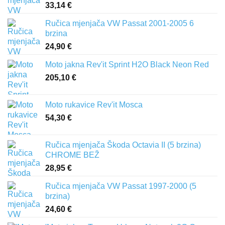
33,14
€
386,00 €
Ručica mjenjača VW Passat 2001-2005 6
brzina
24,90
€
Moto jakna Rev'it Sprint H2O Black Neon Red
205,10
€
Moto rukavice Rev'it Mosca
54,30
€
Ručica mjenjača Škoda Octavia II (5 brzina)
CHROME BEŽ
28,95
€
Ručica mjenjača VW Passat 1997-2000 (5
brzina)
24,60
€