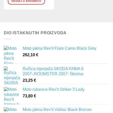
DODAJ U KOŠARICU
DIO ISTAKNUTIH PROIZVODA
Moto jakna Rev'it Flare Camo Black Grey
262,10
€
Ručica mjenjača SKODA FABIA II
2007-,ROOMSTER 2007- 5brzina
23,25
€
Moto rukavice Rev'it Striker 3 Lady
73,80
€
Moto jakna Rev'it Voltiac Black Bronze