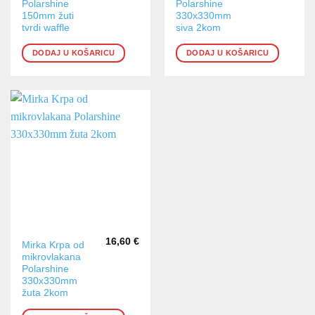
Polarshine
Polarshine
150mm žuti
330x330mm
tvrdi waffle
siva 2kom
DODAJ U KOŠARICU
DODAJ U KOŠARICU
16,60
€
Mirka Krpa od
mikrovlakana
Polarshine
330x330mm
žuta 2kom