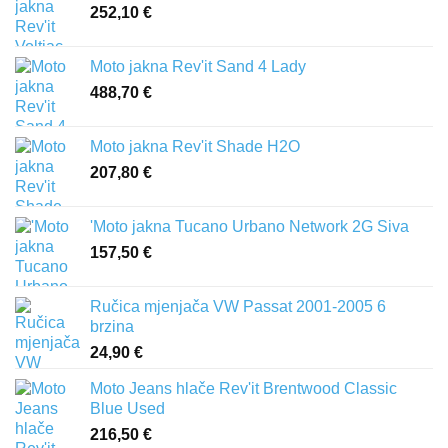
252,10
€
Moto jakna Rev'it Sand 4 Lady
488,70
€
Moto jakna Rev'it Shade H2O
207,80
€
'Moto jakna Tucano Urbano Network 2G Siva
157,50
€
Ručica mjenjača VW Passat 2001-2005 6
brzina
24,90
€
Moto Jeans hlače Rev'it Brentwood Classic
Blue Used
216,50
€