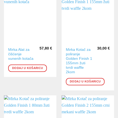
57,80
€
30,00
€
Mirka Alat za
Mirka Kotač za
čišćenje
poliranje
vunenih kotača
Golden Finish 1
155mm žuti
tvrdi waffle
DODAJ U KOŠARICU
2kom
DODAJ U KOŠARICU