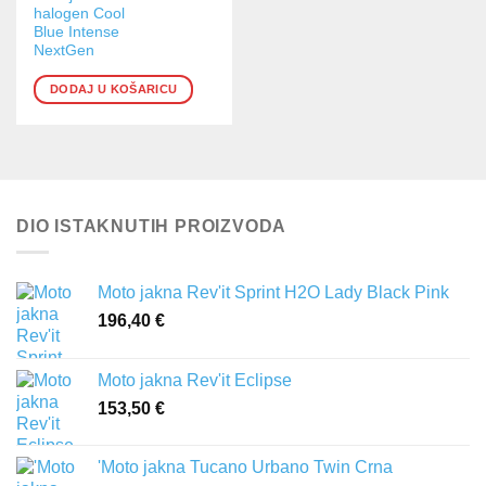
halogen Cool
Blue Intense
NextGen
DODAJ U KOŠARICU
DIO ISTAKNUTIH PROIZVODA
Moto jakna Rev'it Sprint H2O Lady Black Pink
196,40
€
Moto jakna Rev'it Eclipse
153,50
€
'Moto jakna Tucano Urbano Twin Crna