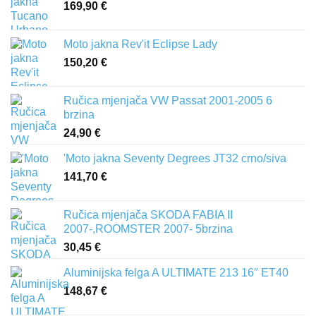
169,90
€
Moto jakna Rev'it Eclipse Lady
150,20
€
Ručica mjenjača VW Passat 2001-2005 6
brzina
24,90
€
'Moto jakna Seventy Degrees JT32 crno/siva
141,70
€
Ručica mjenjača SKODA FABIA II
2007-,ROOMSTER 2007- 5brzina
30,45
€
Aluminijska felga A ULTIMATE 213 16″ ET40
148,67
€