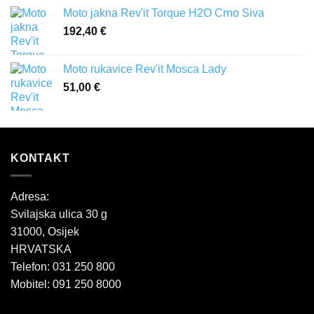
Moto jakna Rev'it Torque H2O Crno Siva
192,40
€
Moto rukavice Rev'it Mosca Lady
51,00
€
KONTAKT
Adresa:
Svilajska ulica 30 g
31000, Osijek
HRVATSKA
Telefon: 031 250 800
Mobitel: 091 250 8000