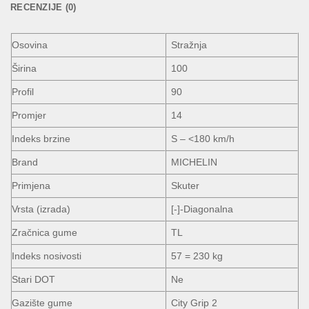
RECENZIJE (0)
Osovina
Stražnja
Širina
100
Profil
90
Promjer
14
Indeks brzine
S – <180 km/h
Brand
MICHELIN
Primjena
Skuter
Vrsta (izrada)
[-]-Diagonalna
Zračnica gume
TL
Indeks nosivosti
57 = 230 kg
Stari DOT
Ne
Gazište gume
City Grip 2