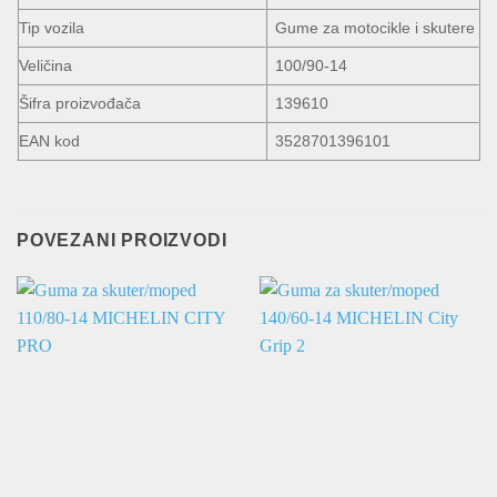
Tip vozila
Gume za motocikle i skutere
Veličina
100/90-14
Šifra proizvođača
139610
EAN kod
3528701396101
POVEZANI PROIZVODI