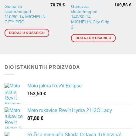
70,79
€
109,56
€
Guma za
Guma za
skuter/moped
skuter/moped
110/80-14 MICHELIN
140/60-14
CITY PRO
MICHELIN City Grip
2
DODAJ U KOŠARICU
DODAJ U KOŠARICU
DIO ISTAKNUTIH PROIZVODA
Moto jakna Rev'it Eclipse
153,50
€
Moto rukavice Rev'it Hydra 2 H2O Lady
87,80
€
Ručica mjenjača Škoda Octavia II (6 brzina)