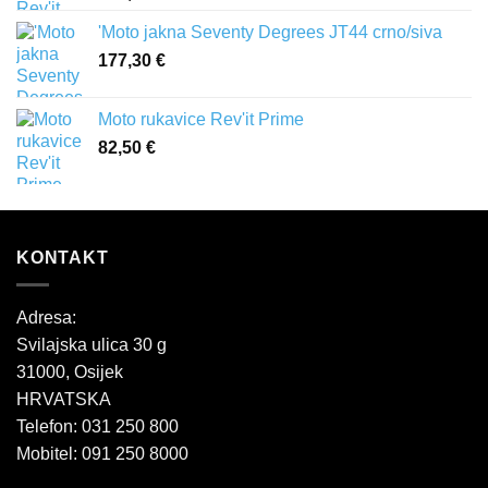
'Moto jakna Seventy Degrees JT44 crno/siva
177,30
€
Moto rukavice Rev'it Prime
82,50
€
KONTAKT
Adresa:
Svilajska ulica 30 g
31000, Osijek
HRVATSKA
Telefon: 031 250 800
Mobitel: 091 250 8000