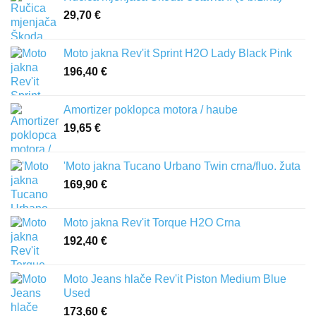
29,70
€
Moto jakna Rev'it Sprint H2O Lady Black Pink
196,40
€
Amortizer poklopca motora / haube
19,65
€
'Moto jakna Tucano Urbano Twin crna/fluo. žuta
169,90
€
Moto jakna Rev'it Torque H2O Crna
192,40
€
Moto Jeans hlače Rev'it Piston Medium Blue
Used
173,60
€