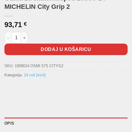
MICHELIN City Grip 2
93,71
€
Guma za skuter/moped 100/90-14 MICHELIN City Grip 2 količina
DODAJ U KOŠARICU
SKU:
1009014 OSMI 57S CITYG2
Kategorija:
14 coli [inch]
OPIS