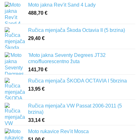
Moto jakna Rev'it Sand 4 Lady
488,70
€
Ručica mjenjača Škoda Octavia II (5 brzina)
29,40
€
'Moto jakna Seventy Degrees JT32
crno/fluorescentno žuta
141,70
€
Ručica mjenjača ŠKODA OCTAVIA I 5brzina
13,95
€
Ručica mjenjača VW Passat 2006-2011 (5
brzina)
33,14
€
Moto rukavice Rev'it Mosca
51,00
€