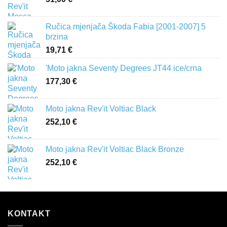
Ručica mjenjača Škoda Fabia [2001-2007] 5
brzina
19,71
€
'Moto jakna Seventy Degrees JT44 ice/crna
177,30
€
Moto jakna Rev'it Voltiac Black
252,10
€
Moto jakna Rev'it Voltiac Black Bronze
252,10
€
KONTAKT