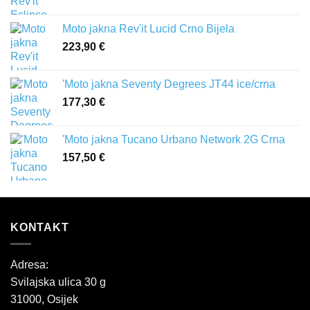
Moto jakna Rev'it Lucid Crno Bijela
223,90
€
'Moto jakna Seventy Degrees JT44 ice/crna
177,30
€
'Moto jakna Tucano Urbano Network 2G Crna
157,50
€
KONTAKT
Adresa:
Svilajska ulica 30 g
31000, Osijek