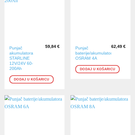
59,84
€
62,49
€
Punjač
Punjač
akumulatora
baterije/akumulatora
STARLINE
OSRAM 4A
12V/24V 60-
200Ah
DODAJ U KOŠARICU
DODAJ U KOŠARICU