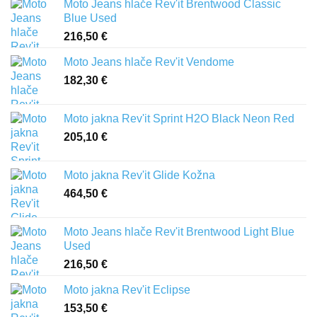
Moto Jeans hlače Rev'it Brentwood Classic
Blue Used
216,50
€
Moto Jeans hlače Rev'it Vendome
182,30
€
Moto jakna Rev'it Sprint H2O Black Neon Red
205,10
€
Moto jakna Rev'it Glide Kožna
464,50
€
Moto Jeans hlače Rev'it Brentwood Light Blue
Used
216,50
€
Moto jakna Rev'it Eclipse
153,50
€