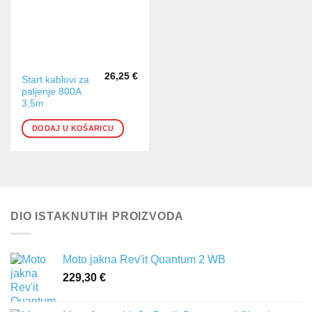
26,25
€
Start kablovi za
paljenje 800A
3,5m
DODAJ U KOŠARICU
DIO ISTAKNUTIH PROIZVODA
Moto jakna Rev'it Quantum 2 WB
229,30
€