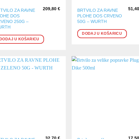
209,80
€
51,4
TVILO ZA RAVNE
BRTVILO ZA RAVNE
LOHE DOS
PLOHE DOS CRVENO
VENO 250G –
50G – WURTH
URTH
DODAJ U KOŠARICU
DODAJ U KOŠARICU
32,70
€
17,5