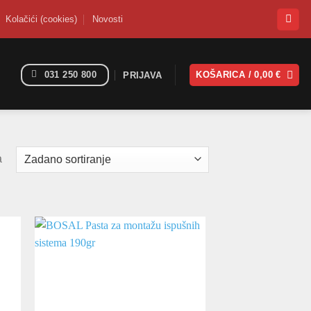
Kolačići (cookies)
Novosti
031 250 800
KOŠARICA /
0,00
€
PRIJAVA
a