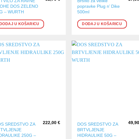
TVILO ZA RAVNE
Brtvilo za velike
OHE DOS ZELENO
popravke Plug n’ Dike
G – WURTH
500ml
DODAJ U KOŠARICU
DODAJ U KOŠARICU
222,00
€
49,9
S SREDSTVO ZA
DOS SREDSTVO ZA
TVLJENJE
BRTVLJENJE
DRAULIKE 250G –
HIDRAULIKE 50G –