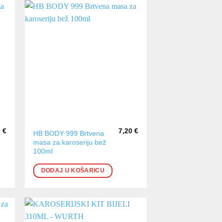
0
€
7,20
€
HB BODY 999 Brtvena
masa za karoseriju bež
100ml
DODAJ U KOŠARICU