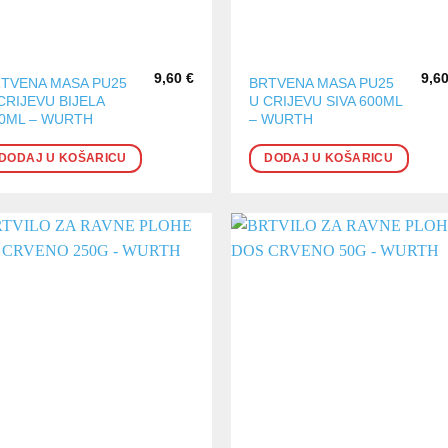
9,60
€
9,6
TVENA MASA PU25
BRTVENA MASA PU25
CRIJEVU BIJELA
U CRIJEVU SIVA 600ML
0ML – WURTH
– WURTH
DODAJ U KOŠARICU
DODAJ U KOŠARICU