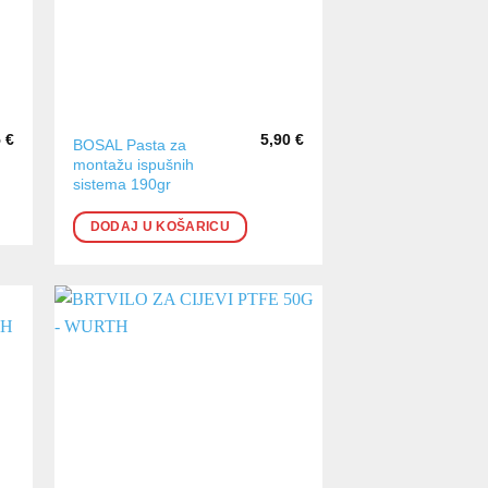
5
€
5,90
€
BOSAL Pasta za
montažu ispušnih
sistema 190gr
DODAJ U KOŠARICU