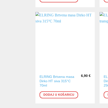
6,90
€
ELRING Brtvena masa
EL
Dirko HT siva 315°C
Di
70ml
25
DODAJ U KOŠARICU