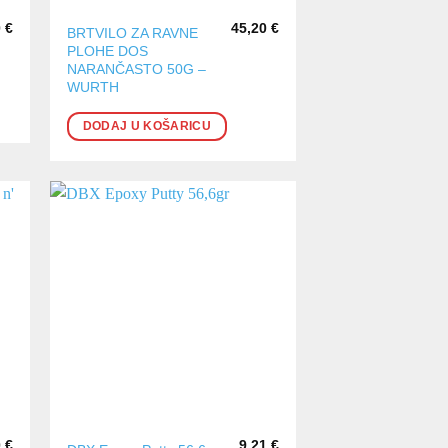
0
€
45,20
€
BRTVILO ZA RAVNE
PLOHE DOS
NARANČASTO 50G –
WURTH
DODAJ U KOŠARICU
0
€
9,21
€