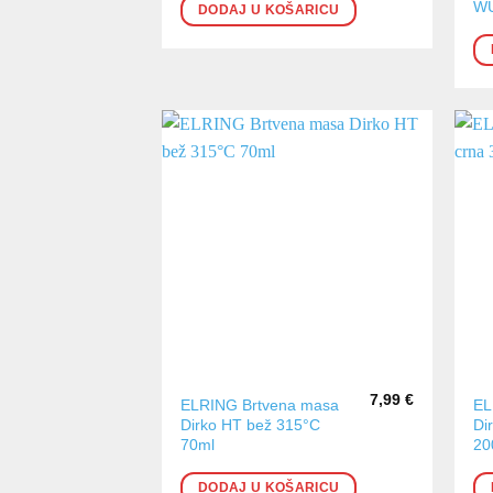
W
DODAJ U KOŠARICU
7,99
€
ELRING Brtvena masa
EL
Dirko HT bež 315°C
Di
70ml
20
DODAJ U KOŠARICU