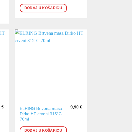
DODAJ U KOŠARICU
0
€
9,90
€
ELRING Brtvena masa
Dirko HT crveni 315°C
70ml
DODAJ U KOŠARICU