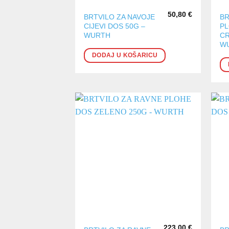
50,80
€
BRTVILO ZA NAVOJE
BR
CIJEVI DOS 50G –
P
WURTH
CR
W
DODAJ U KOŠARICU
223,00
€