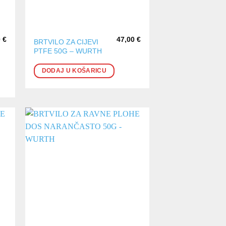
0
€
47,00
€
BRTVILO ZA CIJEVI
PTFE 50G – WURTH
DODAJ U KOŠARICU