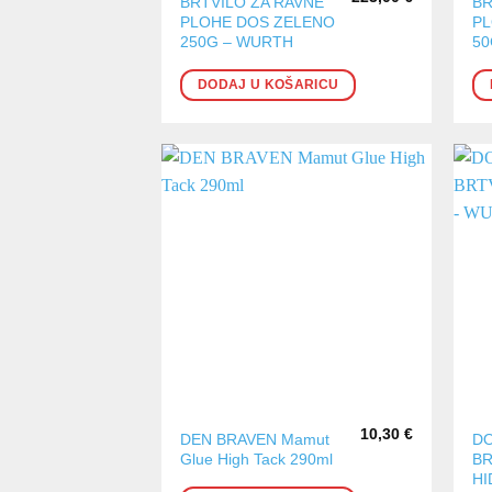
BRTVILO ZA RAVNE
BR
PLOHE DOS ZELENO
PL
250G – WURTH
50
DODAJ U KOŠARICU
10,30
€
DEN BRAVEN Mamut
DO
Glue High Tack 290ml
BR
HI