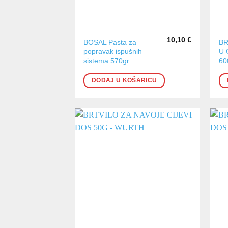
10,10
€
BOSAL Pasta za
BR
popravak ispušnih
U 
sistema 570gr
60
DODAJ U KOŠARICU