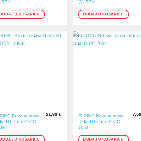
URTH
WURTH
DODAJ U KOŠARICU
DODAJ U KOŠARICU
21,99
€
7,5
RING Brtvena masa
ELRING Brtvena masa
rko HT crna 315°C
Dirko HT crna 315°C
0ml
70ml
DODAJ U KOŠARICU
DODAJ U KOŠARICU