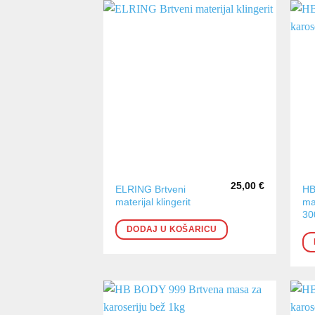
25,00
€
ELRING Brtveni
HB
materijal klingerit
ma
30
DODAJ U KOŠARICU