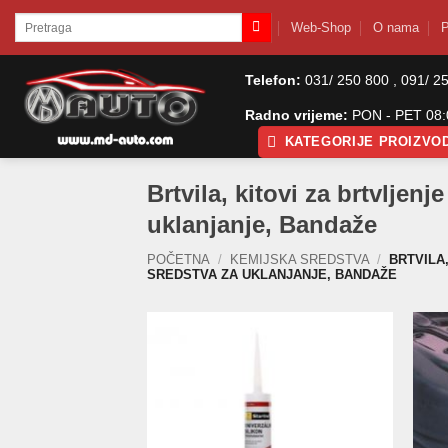
Skip
Pretraži:
Web-Shop
O nama
P
to
content
Telefon:
031/ 250 800 , 091/ 2
Radno vrijeme:
PON - PET 08:0
KATEGORIJE PROIZVO
Brtvila, kitovi za brtvljenj
uklanjanje, Bandaže
POČETNA
/
KEMIJSKA SREDSTVA
/
BRTVILA,
SREDSTVA ZA UKLANJANJE, BANDAŽE