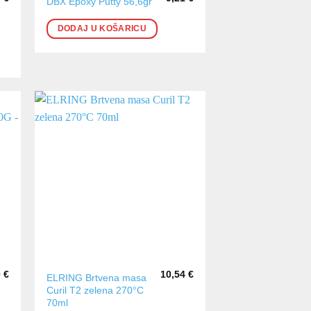
DBX Epoxy Putty 56,6gr
DODAJ U KOŠARICU
0
€
10,54
€
ELRING Brtvena masa
Curil T2 zelena 270°C
70ml