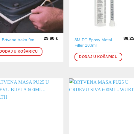
29,60
€
86,2
3M FC Epoxy Metal
 Brtvena traka 9m
Filler 180ml
DODAJ U KOŠARICU
DODAJ U KOŠARICU