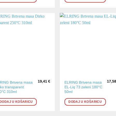
19,41
€
17,5
RING Brtvena masa
ELRING Brtvena masa
rko transparent
EL-Liq 73 zeleni 180°C
0°C 310ml
50ml
DODAJ U KOŠARICU
DODAJ U KOŠARICU