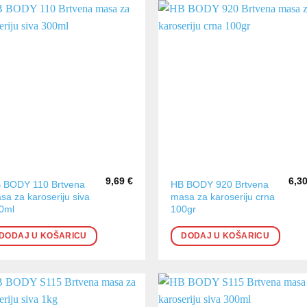
9,69
€
6,3
 BODY 110 Brtvena
HB BODY 920 Brtvena
sa za karoseriju siva
masa za karoseriju crna
0ml
100gr
DODAJ U KOŠARICU
DODAJ U KOŠARICU