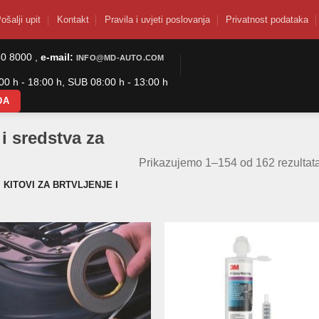
ošalji upit
Kontakt
Pravila i uvjeti poslovanja
Privatnost podataka
50 8000 ,
e-mail:
INFO@MD-AUTO.COM
0 h - 18:00 h, SUB 08:00 h - 13:00 h
DA
e i sredstva za
Prikazujemo 1–154 od 162 rezultat
 KITOVI ZA BRTVLJENJE I