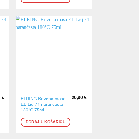
8
€
20,90
€
ELRING Brtvena masa
EL-Liq 74 narančasta
180°C 75ml
DODAJ U KOŠARICU