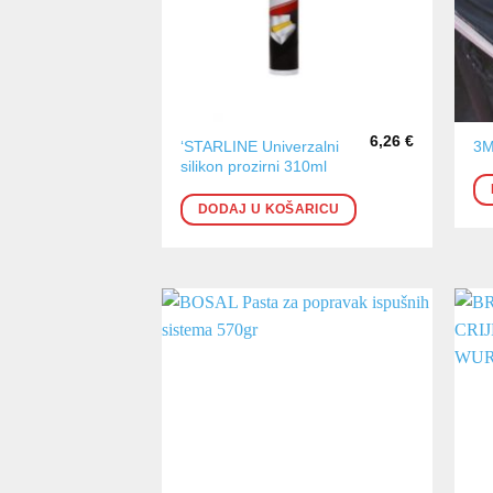
6,26
€
‘STARLINE Univerzalni
3M
silikon prozirni 310ml
DODAJ U KOŠARICU