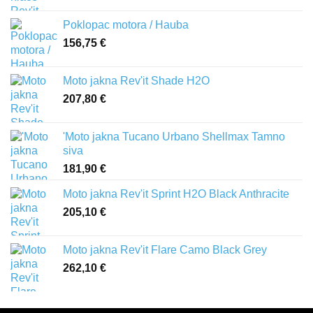
Poklopac motora / Hauba
156,75
€
Moto jakna Rev'it Shade H2O
207,80
€
'Moto jakna Tucano Urbano Shellmax Tamno
siva
181,90
€
Moto jakna Rev'it Sprint H2O Black Anthracite
205,10
€
Moto jakna Rev'it Flare Camo Black Grey
262,10
€