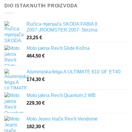
DIO ISTAKNUTIH PROIZVODA
Ručica mjenjača SKODA FABIA II
2007-,ROOMSTER 2007- 5brzina
23,25
€
Moto jakna Rev'it Glide Kožna
464,50
€
Aluminijska felga A ULTIMATE 610 18" ET40
174,30
€
Moto jakna Rev'it Quantum 2 WB
229,30
€
Moto Jeans hlače Rev'it Vendome
182,30
€