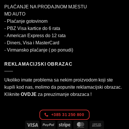
PLAĆANJE NA PRODAJNOM MJESTU
MD AUTO
- Plaćanje gotovinom
- PBZ Visa kartice do 6 rata
- American Express do 12 rata
- Diners, Visa i MasterCard
- Virmansko plaćanje ( po ponudi)
REKLAMACIJSKI OBRAZAC
Ukoliko imate problema sa nekim proizvodom koji ste
kupili kod nas, molimo da popunite reklamacijski obrazac.
Kliknite
OVDJE
za preuzimanje obrazaca !
+385 31 250 800
Visa
PayPal
Stripe
MasterCard
Cash