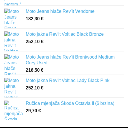
Moto Jeans hlače Rev'it Vendome
182,30
€
Moto jakna Rev'it Voltiac Black Bronze
252,10
€
Moto Jeans hlače Rev'it Brentwood Medium
Grey Used
216,50
€
Moto jakna Rev'it Voltiac Lady Black Pink
252,10
€
Ručica mjenjača Škoda Octavia II (6 brzina)
29,70
€