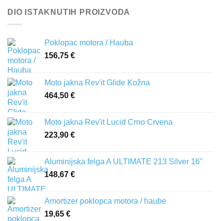
DIO ISTAKNUTIH PROIZVODA
Poklopac motora / Hauba
156,75
€
Moto jakna Rev'it Glide Kožna
464,50
€
Moto jakna Rev'it Lucid Crno Crvena
223,90
€
Aluminijska felga A ULTIMATE 213 Silver 16"
148,67
€
Amortizer poklopca motora / haube
19,65
€