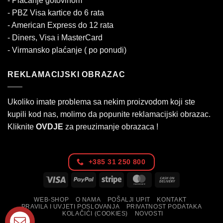
- Plaćanje gotovinom
- PBZ Visa kartice do 6 rata
- American Express do 12 rata
- Diners, Visa i MasterCard
- Virmansko plaćanje ( po ponudi)
REKLAMACIJSKI OBRAZAC
Ukoliko imate problema sa nekim proizvodom koji ste
kupili kod nas, molimo da popunite reklamacijski obrazac.
Kliknite
OVDJE
za preuzimanje obrazaca !
+385 31 250 800
Visa
PayPal
Stripe
MasterCard
Cash
On
WEB-SHOP
O NAMA
POŠALJI UPIT
KONTAKT
Delivery
PRAVILA I UVJETI POSLOVANJA
PRIVATNOST PODATAKA
KOLAČIĆI (COOKIES)
NOVOSTI