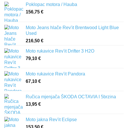
Poklopac motora / Hauba
156,75
€
Moto Jeans hlače Rev'it Brentwood Light Blue
Used
216,50
€
Moto rukavice Rev'it Drifter 3 H2O
79,10
€
Moto rukavice Rev'it Pandora
67,10
€
Ručica mjenjača ŠKODA OCTAVIA I 5brzina
13,95
€
Moto jakna Rev'it Eclipse
153,50
€