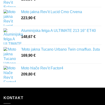
Moto jakna Rev'it Lucid Crno Crvena
223,90
€
Aluminijska felga A ULTIMATE 213 16″ ET40
148,67
€
'Moto jakna Tucano Urbano Twin crna/fluo. žuta
169,90
€
Moto hlače Rev'it Factor4
209,80
€
KONTAKT