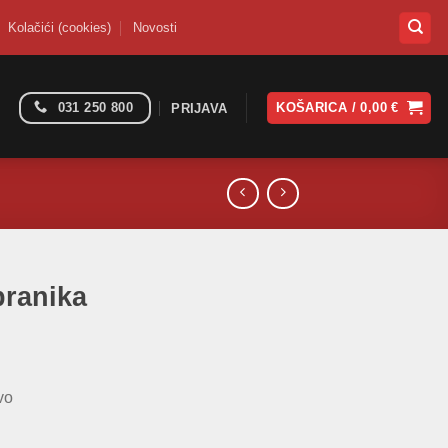
Kolačići (cookies)
Novosti
031 250 800
KOŠARICA /
0,00
€
PRIJAVA
branika
vo