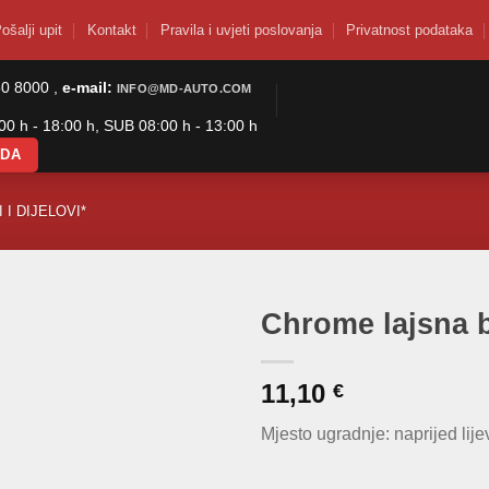
ošalji upit
Kontakt
Pravila i uvjeti poslovanja
Privatnost podataka
50 8000 ,
e-mail:
INFO@MD-AUTO.COM
0 h - 18:00 h, SUB 08:00 h - 13:00 h
ODA
 I DIJELOVI*
Chrome lajsna 
11,10
€
Mjesto ugradnje: naprijed lije