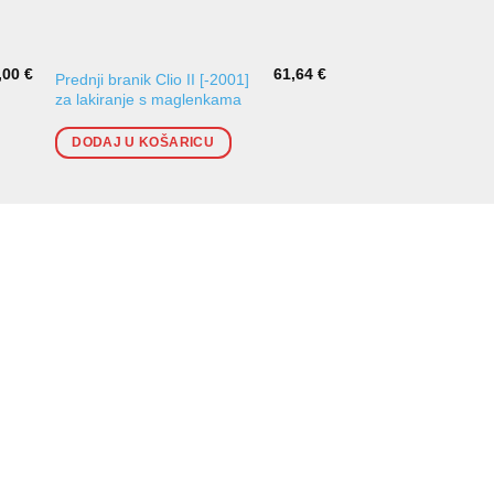
,00
€
61,64
€
Prednji branik Clio II [-2001]
Desna lajsna branika 
za lakiranje s maglenkama
[2001-]
DODAJ U KOŠARICU
DODAJ U KOŠARI