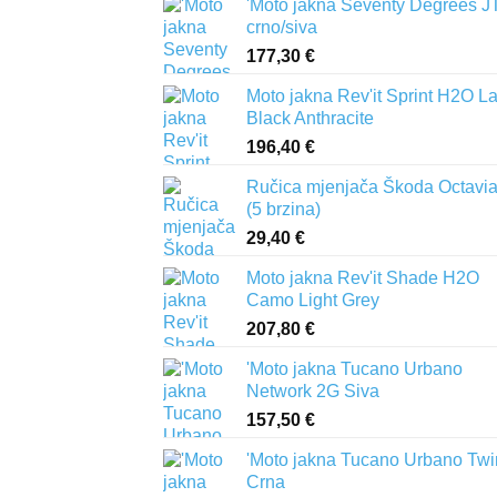
'Moto jakna Seventy Degrees J
crno/siva
177,30
€
Moto jakna Rev'it Sprint H2O L
Black Anthracite
196,40
€
Ručica mjenjača Škoda Octavia 
(5 brzina)
29,40
€
Moto jakna Rev'it Shade H2O
Camo Light Grey
207,80
€
'Moto jakna Tucano Urbano
Network 2G Siva
157,50
€
'Moto jakna Tucano Urbano Twi
Crna