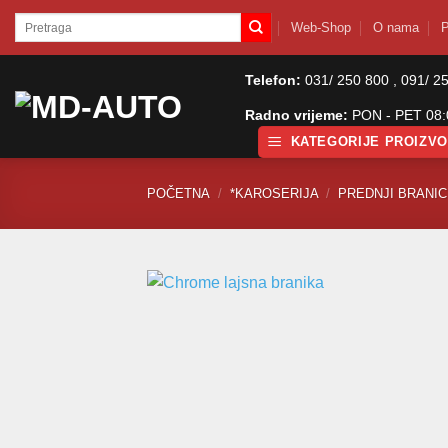
Skip
Pretraži:
Web-Shop
O nama
P
to
content
Telefon:
031/ 250 800 , 091/ 2
Radno vrijeme:
PON - PET 08:0
KATEGORIJE PROIZV
POČETNA
/
*KAROSERIJA
/
PREDNJI BRANICI