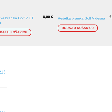
8,00
€
6
ka branika Golf V GTi
Rešetka branika Golf V desna
a
DODAJ U KOŠARICU
DAJ U KOŠARICU
213