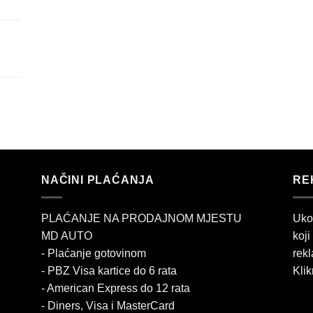
NAČINI PLAĆANJA
RE
PLAĆANJE NA PRODAJNOM MJESTU
Uko
MD AUTO
koji
- Plaćanje gotovinom
rekl
- PBZ Visa kartice do 6 rata
Klik
- American Express do 12 rata
- Diners, Visa i MasterCard