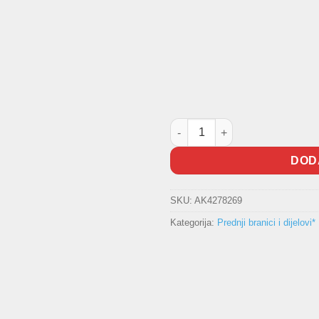
Chrome lajsna branika količin
DOD
SKU:
AK4278269
Kategorija:
Prednji branici i dijelovi*