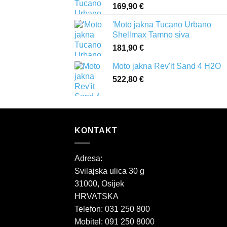
169,90
€
'Moto jakna Tucano Urbano
Shellmax Tamno siva
181,90
€
Moto jakna Rev'it Sand 4 H2O
522,80
€
KONTAKT
Adresa:
Svilajska ulica 30 g
31000, Osijek
HRVATSKA
Telefon: 031 250 800
Mobitel: 091 250 8000