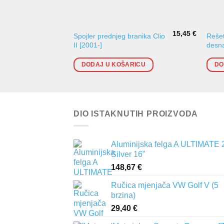
15,45
€
Spojler prednjeg branika Clio
Rešet
II [2001-]
desn
DODAJ U KOŠARICU
DO
DIO ISTAKNUTIH PROIZVODA
Aluminijska felga A ULTIMATE 
Silver 16"
148,67
€
Ručica mjenjača VW Golf V (5
brzina)
29,40
€