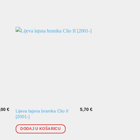
,00
€
5,70
€
Lijeva lajsna branika Clio II
Spojler prednjeg bra
[2001-]
II [2001-]
DODAJ U KOŠARICU
DODAJ U KOŠARI