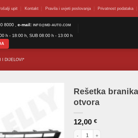
ošalji upit
Kontakt
Pravila i uvjeti poslovanja
Privatnost podataka
50 8000 ,
e-mail:
INFO@MD-AUTO.COM
0 h - 18:00 h, SUB 08:00 h - 13:00 h
DA
 I DIJELOVI*
Rešetka branika
otvora
12,00
€
Rešetka branika Golf V srednja