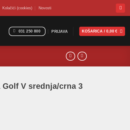
Kolačići (cookies)
Novosti
031 250 800
KOŠARICA /
0,00
€
PRIJAVA
 Golf V srednja/crna 3
/crna 3 otvora količina