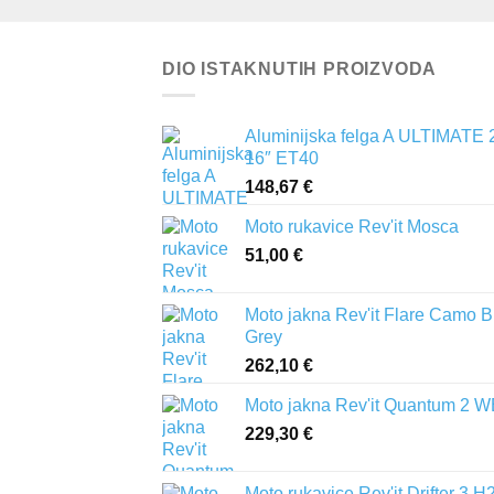
DIO ISTAKNUTIH PROIZVODA
Aluminijska felga A ULTIMATE 
16″ ET40
148,67
€
Moto rukavice Rev'it Mosca
51,00
€
Moto jakna Rev'it Flare Camo B
Grey
262,10
€
Moto jakna Rev'it Quantum 2 
229,30
€
Moto rukavice Rev'it Drifter 3 H