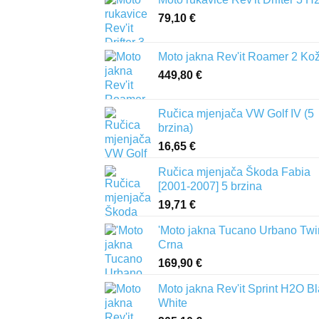
79,10
€
Moto jakna Rev'it Roamer 2 Ko
449,80
€
Ručica mjenjača VW Golf IV (5
brzina)
16,65
€
Ručica mjenjača Škoda Fabia
[2001-2007] 5 brzina
19,71
€
'Moto jakna Tucano Urbano Twi
Crna
169,90
€
Moto jakna Rev'it Sprint H2O B
White