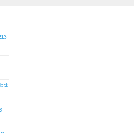
213
lack
WB
2O