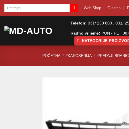
Skip
Pretraži:
Web-Shop
O nama
P
to
content
Telefon:
031/ 250 800 , 091/ 2
Radno vrijeme:
PON - PET 08:0
KATEGORIJE PROIZVO
POČETNA
/
*KAROSERIJA
/
PREDNJI BRANICI