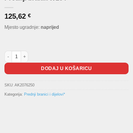
125,62
€
Mjesto ugradnje:
naprijed
Prednji branik W164 količina
DODAJ U KOŠARICU
SKU:
AK2076250
Kategorija:
Prednji branici i dijelovi*