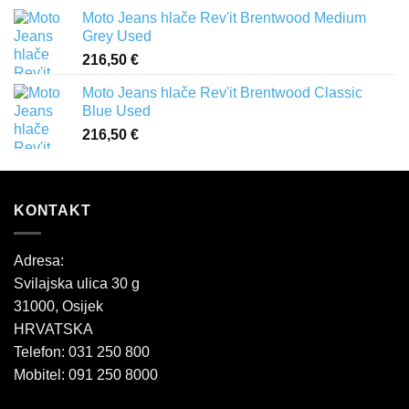
Moto Jeans hlače Rev'it Brentwood Medium
Grey Used
216,50
€
Moto Jeans hlače Rev'it Brentwood Classic
Blue Used
216,50
€
KONTAKT
Adresa:
Svilajska ulica 30 g
31000, Osijek
HRVATSKA
Telefon: 031 250 800
Mobitel: 091 250 8000