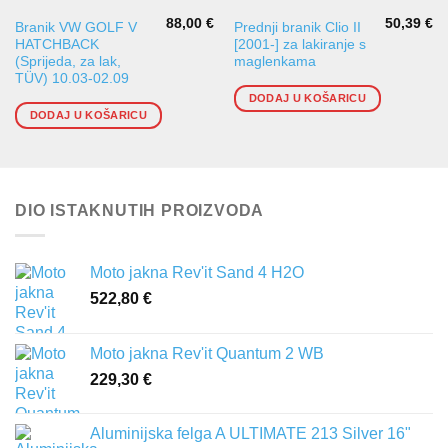
88,00
€
50,39
€
Branik VW GOLF V
Prednji branik Clio II
HATCHBACK
[2001-] za lakiranje s
(Sprijeda, za lak,
maglenkama
TÜV) 10.03-02.09
DODAJ U KOŠARICU
DODAJ U KOŠARICU
DIO ISTAKNUTIH PROIZVODA
Moto jakna Rev'it Sand 4 H2O
522,80
€
Moto jakna Rev'it Quantum 2 WB
229,30
€
Aluminijska felga A ULTIMATE 213 Silver 16"