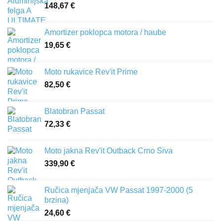
148,67
€
Amortizer poklopca motora / haube
19,65
€
Moto rukavice Rev'it Prime
82,50
€
Blatobran Passat
72,33
€
Moto jakna Rev'it Outback Crno Siva
339,90
€
Ručica mjenjača VW Passat 1997-2000 (5
brzina)
24,60
€