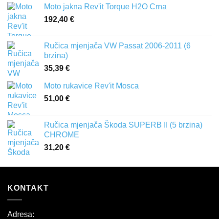
Moto jakna Rev'it Torque H2O Crna
192,40
€
Ručica mjenjača VW Passat 2006-2011 (6
brzina)
35,39
€
Moto rukavice Rev'it Mosca
51,00
€
Ručica mjenjača Škoda SUPERB II (5 brzina)
CHROME
31,20
€
KONTAKT
Adresa: