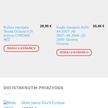
28,95
€
33,40
€
Ručica mjenjača
Kugla mjenjača AUDI
Škoda Octavia II (5
A4 2007-,A5
brzina) CHROME
2007-,A6 2004-,Q5
BEŽ
2008- 5brzina
Chrome
DODAJ U KOŠARICU
DODAJ U KOŠARICU
DIO ISTAKNUTIH PROIZVODA
Moto jakna Rev'it Eclipse