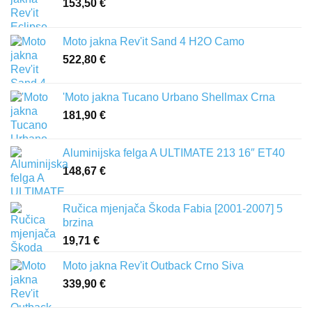
153,50
€
Moto jakna Rev'it Sand 4 H2O Camo
522,80
€
'Moto jakna Tucano Urbano Shellmax Crna
181,90
€
Aluminijska felga A ULTIMATE 213 16″ ET40
148,67
€
Ručica mjenjača Škoda Fabia [2001-2007] 5
brzina
19,71
€
Moto jakna Rev'it Outback Crno Siva
339,90
€