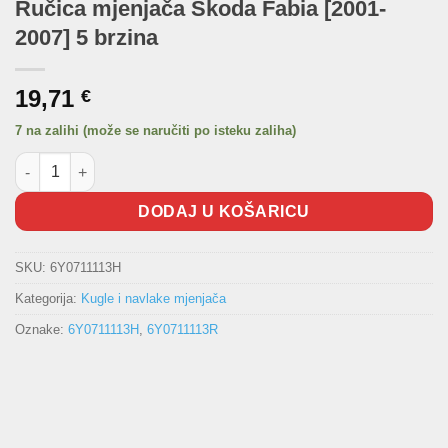
Ručica mjenjača Škoda Fabia [2001-
2007] 5 brzina
19,71
€
7 na zalihi (može se naručiti po isteku zaliha)
Ručica mjenjača Škoda Fabia [2001-2007] 5 brzina količina
DODAJ U KOŠARICU
SKU:
6Y0711113H
Kategorija:
Kugle i navlake mjenjača
Oznake:
6Y0711113H
,
6Y0711113R