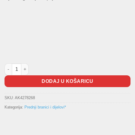
Chrome lajsna branika količina
DODAJ U KOŠARICU
SKU:
AK4278268
Kategorija:
Prednji branici i dijelovi*