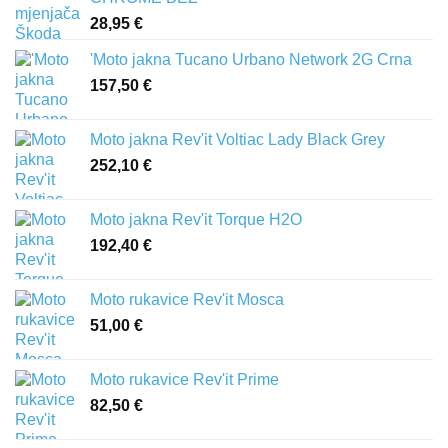
28,95
€
'Moto jakna Tucano Urbano Network 2G Crna
157,50
€
Moto jakna Rev'it Voltiac Lady Black Grey
252,10
€
Moto jakna Rev'it Torque H2O
192,40
€
Moto rukavice Rev'it Mosca
51,00
€
Moto rukavice Rev'it Prime
82,50
€