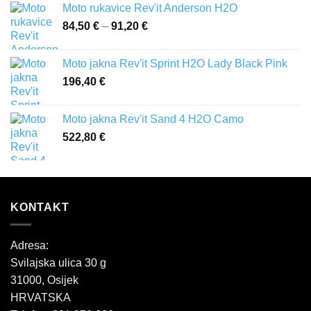
Moto rukavice Rev'it Anderson H2O
84,50
€
–
91,20
€
Raspon
cijena:
od
Moto jakna Rev'it Sprint H2O Lady Black Pink
84,50 €
196,40
€
do
91,20 €
Moto jakna Rev'it Sand 4 H2O Camo
522,80
€
KONTAKT
Adresa:
Svilajska ulica 30 g
31000, Osijek
HRVATSKA