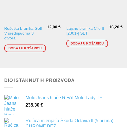
12,00
€
16,20
€
Rešetka branika Golf
Lajsne branika Clio II
V srednja/crna 3
[2001-] SET
otvora
DODAJ U KOŠARICU
DODAJ U KOŠARICU
DIO ISTAKNUTIH PROIZVODA
Moto Jeans hlače Rev'it Moto Lady TF
235,30
€
Ručica mjenjača Škoda Octavia II (5 brzina)
CHROME BEŽ