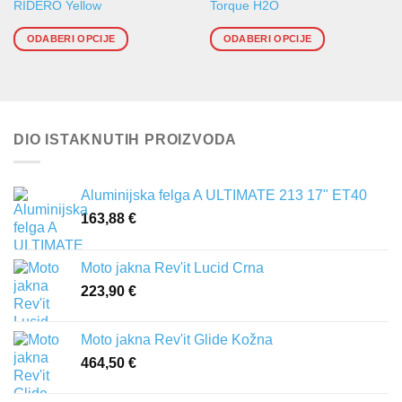
RIDERO Yellow
Torque H2O
proizvod
proizvod
ima
ima
ODABERI OPCIJE
ODABERI OPCIJE
više
više
varijanti.
varijanti.
Opcije
Opcije
se
se
mogu
mogu
DIO ISTAKNUTIH PROIZVODA
odabrati
odabrati
na
na
stranici
stranici
Aluminijska felga A ULTIMATE 213 17" ET40
proizvoda
proizvoda
163,88
€
Moto jakna Rev'it Lucid Crna
223,90
€
Moto jakna Rev'it Glide Kožna
464,50
€