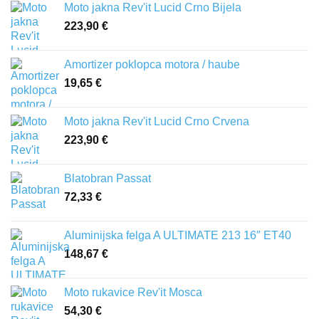
Moto jakna Rev'it Lucid Crno Bijela
223,90
€
Amortizer poklopca motora / haube
19,65
€
Moto jakna Rev'it Lucid Crno Crvena
223,90
€
Blatobran Passat
72,33
€
Aluminijska felga A ULTIMATE 213 16″ ET40
148,67
€
Moto rukavice Rev'it Mosca
54,30
€