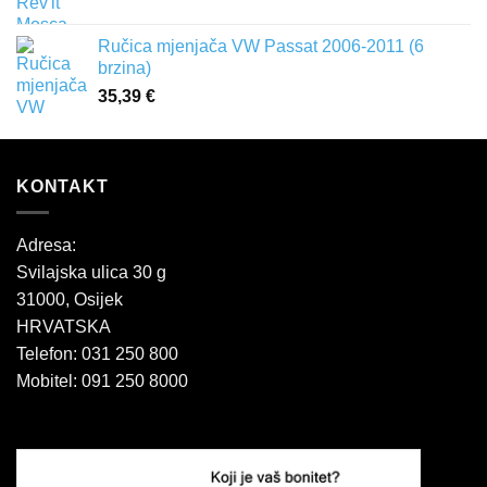
Ručica mjenjača VW Passat 2006-2011 (6
brzina)
35,39
€
KONTAKT
Adresa:
Svilajska ulica 30 g
31000, Osijek
HRVATSKA
Telefon: 031 250 800
Mobitel: 091 250 8000