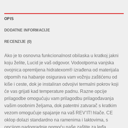
OPIS
DODATNE INFORMACIJE
RECENZIJE (0)
Ako je to osnovna funkcionalnost obilaska u kratkoj jakni
koju želite, Lucid je vaš odgovor. Vodootporna vanjska
ovojnica opremljena hidratexom® izrađena od materijala
otpornih na habanje osigurava vam vožnju zaštićenu od
kiše i ceste, dok je instaliran odvojivi termalni pokrov koji
će vas grijati kad temperature padnu. Razne opcije
prilagodbe omogućuju vam prilagodbu prilagođavanja
vašim osobnim željama, dok patentni zatvarač s kratkim
vezom omogućuje spajanje na vaš REV’IT! hlače. CE
oklop dolazi standardno na ramenima i laktovima, s
opcijom nadogradnje pomoću naše zaštite za leđa