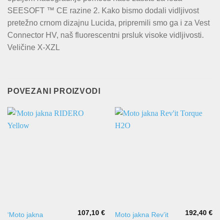
SEESOFT ™ CE razine 2. Kako bismo dodali vidljivost
pretežno crnom dizajnu Lucida, pripremili smo ga i za Vest
Connector HV, naš fluorescentni prsluk visoke vidljivosti.
Veličine X-XZL
POVEZANI PROIZVODI
107,10
€
192,40
€
Ovaj
Ovaj
‘Moto jakna
Moto jakna Rev’it