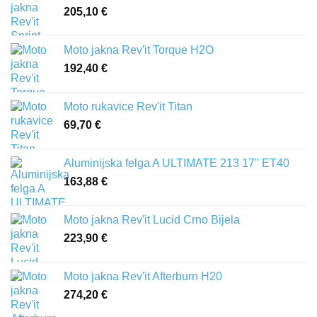
205,10
€
Moto jakna Rev'it Torque H2O
192,40
€
Moto rukavice Rev'it Titan
69,70
€
Aluminijska felga A ULTIMATE 213 17" ET40
163,88
€
Moto jakna Rev'it Lucid Crno Bijela
223,90
€
Moto jakna Rev'it Afterburn H20
274,20
€