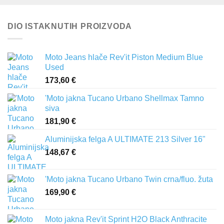
DIO ISTAKNUTIH PROIZVODA
Moto Jeans hlače Rev'it Piston Medium Blue
Used
173,60
€
'Moto jakna Tucano Urbano Shellmax Tamno
siva
181,90
€
Aluminijska felga A ULTIMATE 213 Silver 16"
148,67
€
'Moto jakna Tucano Urbano Twin crna/fluo. žuta
169,90
€
Moto jakna Rev'it Sprint H2O Black Anthracite