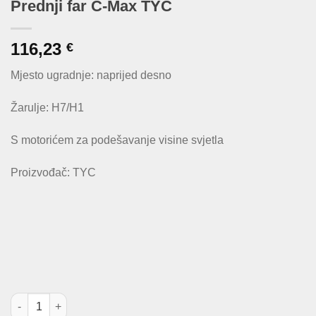
Prednji far C-Max TYC
116,23
€
Mjesto ugradnje: naprijed desno
Žarulje: H7/H1
S motorićem za podešavanje visine svjetla
Proizvođač: TYC
Prednji far C-Max TYC količina