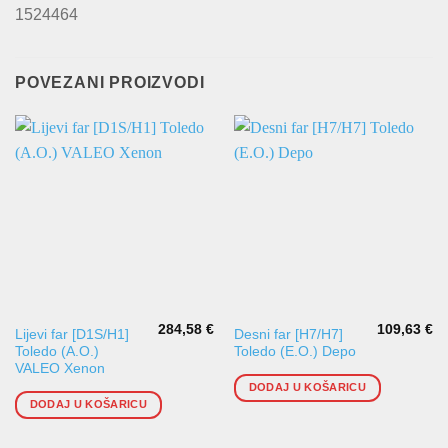
1524464
POVEZANI PROIZVODI
284,58
€
109,63
€
Lijevi far [D1S/H1]
Desni far [H7/H7]
Toledo (A.O.)
Toledo (E.O.) Depo
VALEO Xenon
DODAJ U KOŠARICU
DODAJ U KOŠARICU