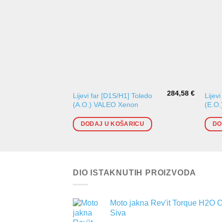
284,58
€
Lijevi far [D1S/H1] Toledo
Lijev
(A.O.) VALEO Xenon
(E.O
DODAJ U KOŠARICU
DO
DIO ISTAKNUTIH PROIZVODA
Moto jakna Rev'it Torque H2O 
Siva