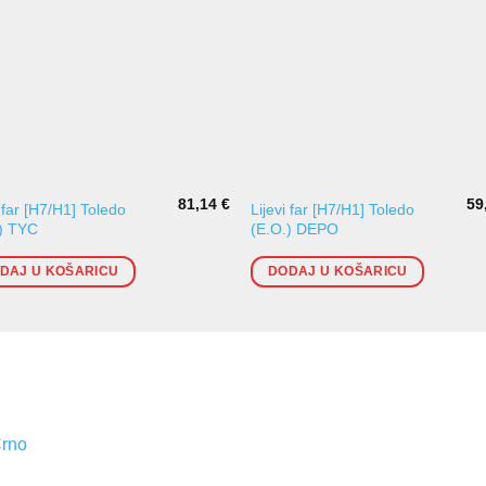
81,14
€
59
i far [H7/H1] Toledo
Lijevi far [H7/H1] Toledo
.) TYC
(E.O.) DEPO
DAJ U KOŠARICU
DODAJ U KOŠARICU
Crno