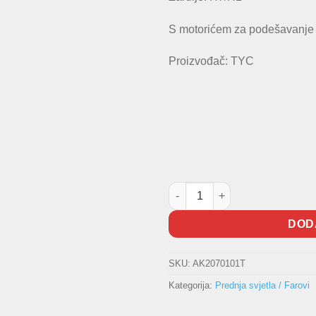
S motorićem za podešavanje v
Proizvođač: TYC
Prednji far C-Max TYC količina
DOD
SKU:
AK2070101T
Kategorija:
Prednja svjetla / Farovi