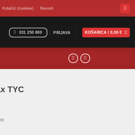
Kolačići (cookies)
Novosti
031 250 800
KOŠARICA /
0,00
€
PRIJAVA
ax TYC
vo