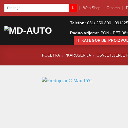
Skip
Pretraži:
Web-Shop
O nama
P
to
content
Telefon:
031/ 250 800 , 091/ 2
Radno vrijeme:
PON - PET 08:0
KATEGORIJE PROIZVO
POČETNA
/
*KAROSERIJA
/
OSVJETLJENJE 