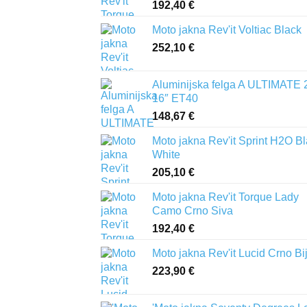
192,40
€
Moto jakna Rev'it Voltiac Black
252,10
€
Aluminijska felga A ULTIMATE 
16″ ET40
148,67
€
Moto jakna Rev'it Sprint H2O B
White
205,10
€
Moto jakna Rev'it Torque Lady
Camo Crno Siva
192,40
€
Moto jakna Rev'it Lucid Crno Bi
223,90
€