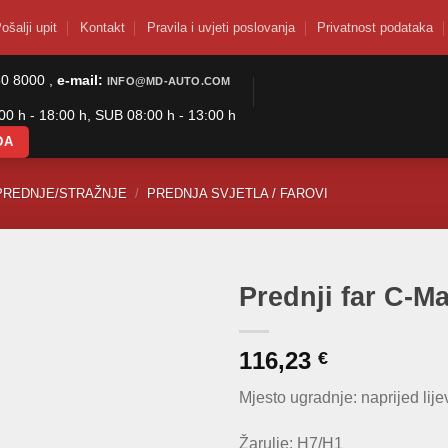
ošalji upit
Kontakt
Pravila i uvjeti poslovanja
Privatnost podataka
50 8000 ,
e-mail:
INFO@MD-AUTO.COM
0 h - 18:00 h, SUB 08:00 h - 13:00 h
DA
PREDNJE/STRAŽNJE
/
PREDNJA SVJETLA / FAROVI
Prednji far C-M
116,23
€
Mjesto ugradnje: naprijed lije
Žarulje: H7/H1