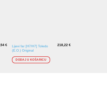
,54
€
218,22
€
Lijevi far [H7/H7] Toledo
Lijevi far [H7/H1] La
(E.O.) Original
(E.O.)(2005-) TYC
DODAJ U KOŠARICU
DODAJ U KOŠARI