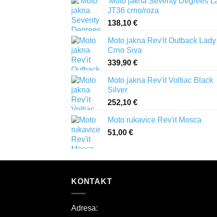
'Moto jakna Seventy Degrees L
JT36 crno/roza
138,10
€
Moto jakna Rev'it Outback Lady
Crno Siva
339,90
€
Moto jakna Rev'it Voltiac Black
Silver
252,10
€
Moto rukavice Rev'it Mosca
51,00
€
KONTAKT
Adresa: