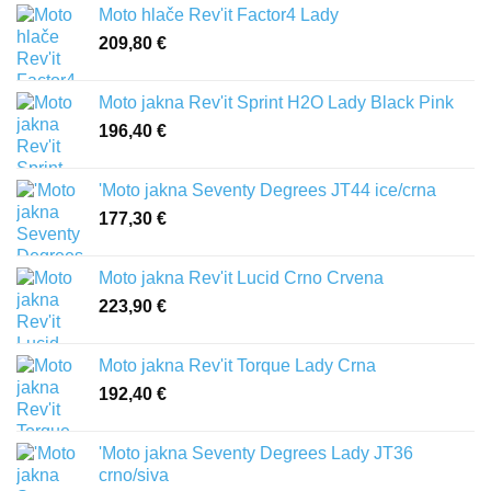
Moto hlače Rev'it Factor4 Lady
209,80
€
Moto jakna Rev'it Sprint H2O Lady Black Pink
196,40
€
'Moto jakna Seventy Degrees JT44 ice/crna
177,30
€
Moto jakna Rev'it Lucid Crno Crvena
223,90
€
Moto jakna Rev'it Torque Lady Crna
192,40
€
'Moto jakna Seventy Degrees Lady JT36
crno/siva