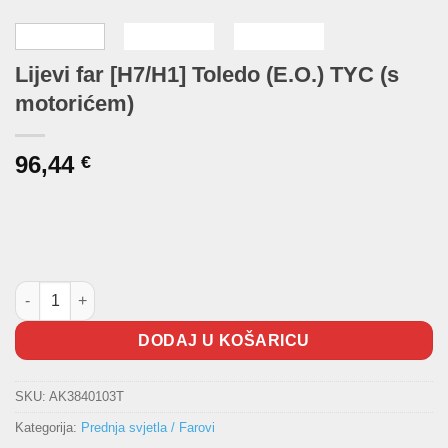
Lijevi far [H7/H1] Toledo (E.O.) TYC (s
motorićem)
96,44
€
Lijevi far [H7/H1] Toledo (E.O.) TYC (s motorićem) količina
DODAJ U KOŠARICU
SKU:
AK3840103T
Kategorija:
Prednja svjetla / Farovi