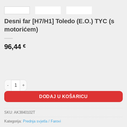
Desni far [H7/H1] Toledo (E.O.) TYC (s
motorićem)
96,44
€
Desni far [H7/H1] Toledo (E.O.) TYC (s motorićem) količina
DODAJ U KOŠARICU
SKU:
AK3840102T
Kategorija:
Prednja svjetla / Farovi