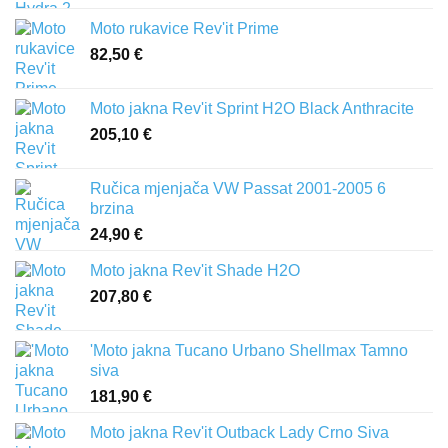
Moto rukavice Rev'it Prime
82,50
€
Moto jakna Rev'it Sprint H2O Black Anthracite
205,10
€
Ručica mjenjača VW Passat 2001-2005 6
brzina
24,90
€
Moto jakna Rev'it Shade H2O
207,80
€
'Moto jakna Tucano Urbano Shellmax Tamno
siva
181,90
€
Moto jakna Rev'it Outback Lady Crno Siva