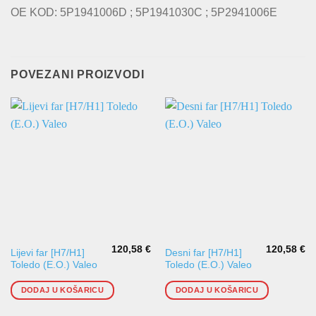
OE KOD: 5P1941006D ; 5P1941030C ; 5P2941006E
POVEZANI PROIZVODI
120,58
€
120,58
€
Lijevi far [H7/H1]
Desni far [H7/H1]
Toledo (E.O.) Valeo
Toledo (E.O.) Valeo
DODAJ U KOŠARICU
DODAJ U KOŠARICU