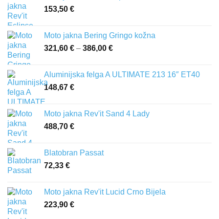
153,50
€
Moto jakna Bering Gringo kožna
321,60
€
–
386,00
€
Raspon
cijena:
od
Aluminijska felga A ULTIMATE 213 16″ ET40
321,60 €
148,67
€
do
386,00 €
Moto jakna Rev'it Sand 4 Lady
488,70
€
Blatobran Passat
72,33
€
Moto jakna Rev'it Lucid Crno Bijela
223,90
€