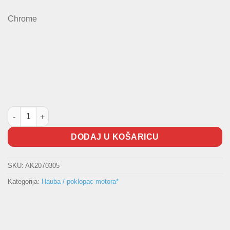
Chrome
Lajsna haube C-Max količina
DODAJ U KOŠARICU
SKU:
AK2070305
Kategorija:
Hauba / poklopac motora*