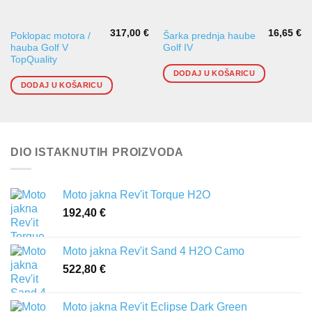
317,00
€
16,65
€
Poklopac motora /
Šarka prednja haube
hauba Golf V
Golf IV
TopQuality
DODAJ U KOŠARICU
DODAJ U KOŠARICU
DIO ISTAKNUTIH PROIZVODA
Moto jakna Rev'it Torque H2O
192,40
€
Moto jakna Rev'it Sand 4 H2O Camo
522,80
€
Moto jakna Rev'it Eclipse Dark Green