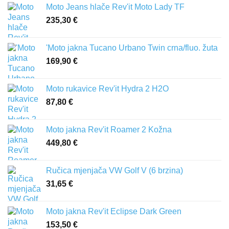
od
Moto Jeans hlače Rev'it Moto Lady TF
321,60 €
235,30
€
do
386,00 €
'Moto jakna Tucano Urbano Twin crna/fluo. žuta
169,90
€
Moto rukavice Rev'it Hydra 2 H2O
87,80
€
Moto jakna Rev'it Roamer 2 Kožna
449,80
€
Ručica mjenjača VW Golf V (6 brzina)
31,65
€
Moto jakna Rev'it Eclipse Dark Green
153,50
€