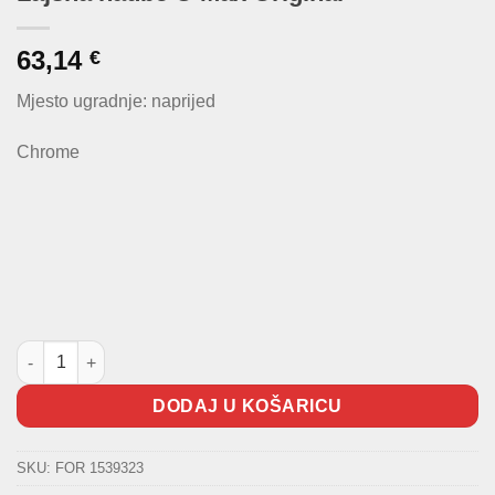
63,14
€
Mjesto ugradnje: naprijed
Chrome
Lajsna haube C-Max Original količina
DODAJ U KOŠARICU
SKU:
FOR 1539323