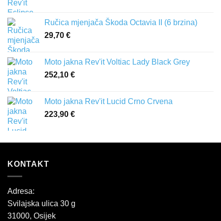
Ručica mjenjača Škoda Octavia II (6 brzina)
29,70
€
Moto jakna Rev'it Voltiac Lady Black Grey
252,10
€
Moto jakna Rev'it Lucid Crno Crvena
223,90
€
KONTAKT
Adresa:
Svilajska ulica 30 g
31000, Osijek