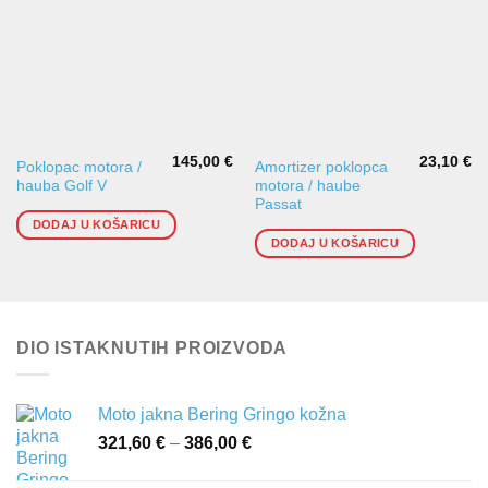
145,00
€
23,10
€
Poklopac motora /
Amortizer poklopca
hauba Golf V
motora / haube
Passat
DODAJ U KOŠARICU
DODAJ U KOŠARICU
DIO ISTAKNUTIH PROIZVODA
Moto jakna Bering Gringo kožna
321,60
€
–
386,00
€
Raspon
cijena: