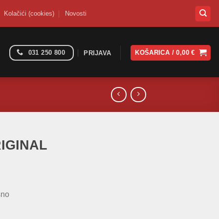
Kolačići (cookies)
Novosti
031 250 800
KOŠARICA /
0,00
€
PRIJAVA
RIGINAL
sno