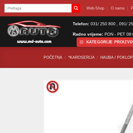
Skip
Pretraži:
Web-Shop
O nama
P
to
content
Telefon:
031/ 250 800 , 091/ 2
Radno vrijeme:
PON - PET 08:0
KATEGORIJE PROIZV
POČETNA
/
*KAROSERIJA
/
HAUBA / POKLO