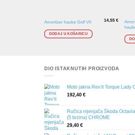
14,55
€
Amort
Amortizer haube Golf VII
haub
DODAJ U KOŠARICU
DO
DIO ISTAKNUTIH PROIZVODA
Moto jakna Rev'it Torque Lady 
192,40
€
Ručica mjenjača Škoda Octavia 
(5 brzina) CHROME
29,40
€