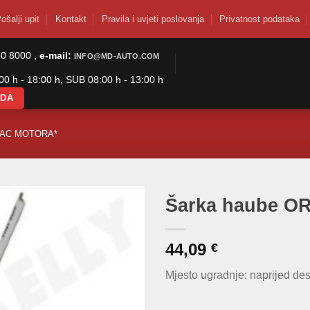
ošalji upit
Kontakt
Pravila i uvjeti poslovanja
Privatnost podataka
50 8000 ,
e-mail:
INFO@MD-AUTO.COM
0 h - 18:00 h, SUB 08:00 h - 13:00 h
ODA
PAC MOTORA*
Šarka haube O
44,09
€
Mjesto ugradnje: naprijed de