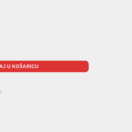
a
AJ U KOŠARICU
a*