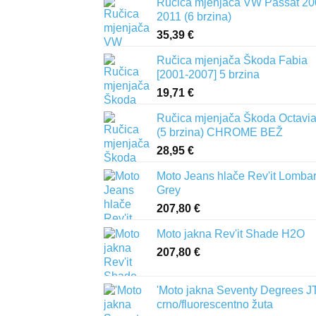
Ručica mjenjača VW Passat 20
2011 (6 brzina)
35,39
€
Ručica mjenjača Škoda Fabia
[2001-2007] 5 brzina
19,71
€
Ručica mjenjača Škoda Octavia 
(5 brzina) CHROME BEŽ
28,95
€
Moto Jeans hlače Rev'it Lomba
Grey
207,80
€
Moto jakna Rev'it Shade H2O
207,80
€
'Moto jakna Seventy Degrees J
crno/fluorescentno žuta