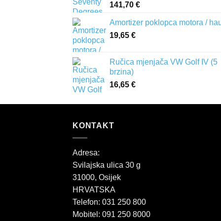
141,70
€
Amortizer poklopca motora / ha
19,65
€
Ručica mjenjača VW Golf IV (5
brzina)
16,65
€
KONTAKT
Adresa:
Svilajska ulica 30 g
31000, Osijek
HRVATSKA
Telefon: 031 250 800
Mobitel: 091 250 8000