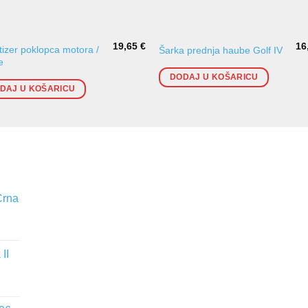
19,65
€
16
izer poklopca motora /
Šarka prednja haube Golf IV
e
DODAJ U KOŠARICU
DAJ U KOŠARICU
Crna
II