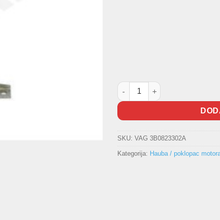
Šarka haube ORIGINAL količin
DOD
SKU:
VAG 3B0823302A
Kategorija:
Hauba / poklopac motor