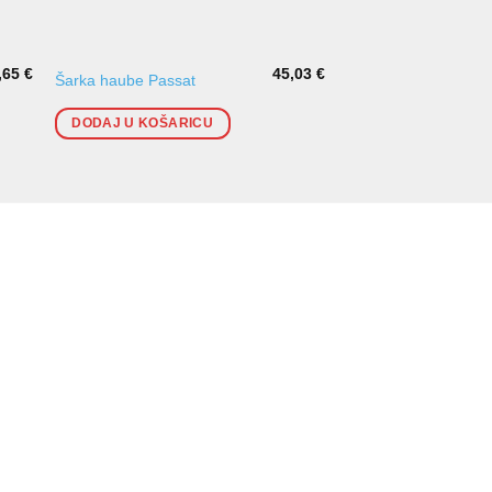
,65
€
45,03
€
Zvučna i termo izolac
Šarka haube Passat
haube Golf V
DODAJ U KOŠARICU
DODAJ U KOŠARI