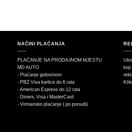
NAČINI PLAĆANJA
RE
PLAĆANJE NA PRODAJNOM MJESTU
Uko
MD AUTO
koji
- Plaćanje gotovinom
rekl
- PBZ Visa kartice do 6 rata
Klik
- American Express do 12 rata
- Diners, Visa i MasterCard
- Virmansko plaćanje ( po ponudi)