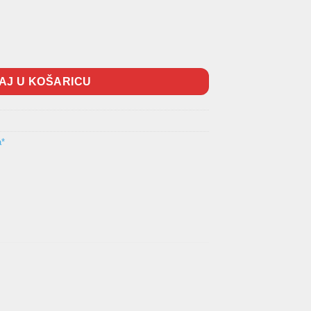
II količina
AJ U KOŠARICU
a*