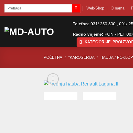
Skip
Pretraži:
Web-Shop
O nama
P
to
content
Telefon:
031/ 250 800 , 091/ 2
Radno vrijeme:
PON - PET 08:0
KATEGORIJE PROIZVO
POČETNA
/
*KAROSERIJA
/
HAUBA / POKLO