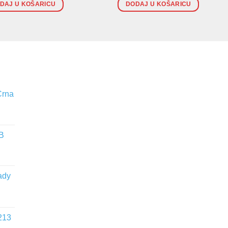
DAJ U KOŠARICU
DODAJ U KOŠARICU
Crna
WB
ady
213