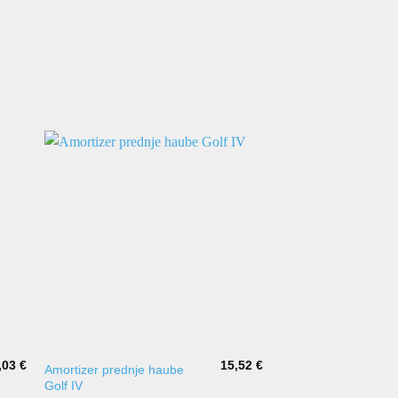
,03
€
15,52
€
Amortizer prednje haube
Poklopac motora / 
Golf IV
Passat TopQuality