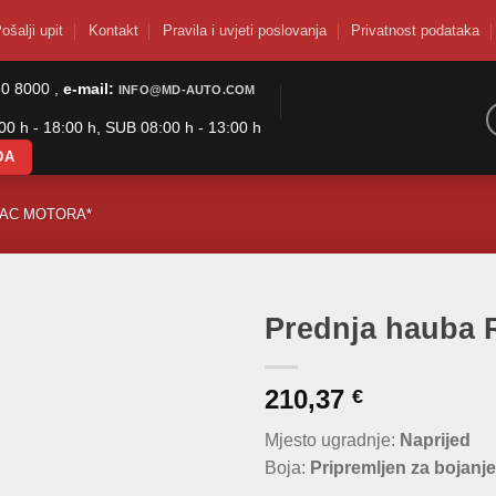
ošalji upit
Kontakt
Pravila i uvjeti poslovanja
Privatnost podataka
50 8000 ,
e-mail:
INFO@MD-AUTO.COM
0 h - 18:00 h, SUB 08:00 h - 13:00 h
DA
PAC MOTORA*
Prednja hauba R
210,37
€
Mjesto ugradnje:
Naprijed
Boja:
Pripremljen za bojanje