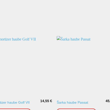
14,55
€
45
izer haube Golf VII
Šarka haube Passat