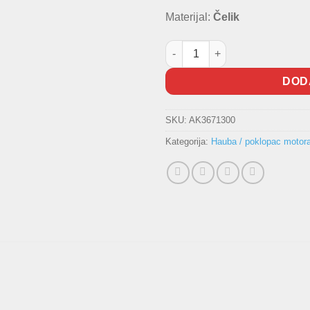
Materijal:
Čelik
Prednja hauba Renault Laguna 
DOD
SKU:
AK3671300
Kategorija:
Hauba / poklopac motor