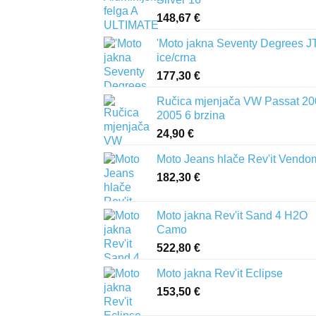
148,67
€
'Moto jakna Seventy Degrees J
ice/crna
177,30
€
Ručica mjenjača VW Passat 20
2005 6 brzina
24,90
€
Moto Jeans hlače Rev'it Vendo
182,30
€
Moto jakna Rev'it Sand 4 H2O
Camo
522,80
€
Moto jakna Rev'it Eclipse
153,50
€