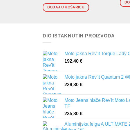
DO
DODAJ U KOŠARICU
DIO ISTAKNUTIH PROIZVODA
Moto jakna Rev'it Torque Lady 
192,40
€
Moto jakna Rev'it Quantum 2 
229,30
€
Moto Jeans hlače Rev'it Moto L
TF
235,30
€
Aluminijska felga A ULTIMATE 
Silver 16"