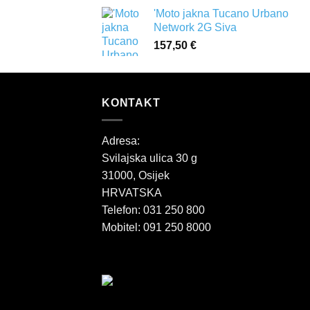
'Moto jakna Tucano Urbano
Network 2G Siva
157,50
€
KONTAKT
Adresa:
Svilajska ulica 30 g
31000, Osijek
HRVATSKA
Telefon: 031 250 800
Mobitel: 091 250 8000