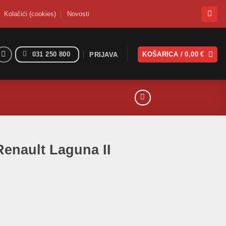
Kolačići (cookies)
Novosti
031 250 800
KOŠARICA /
0,00
€
PRIJAVA
enault Laguna II