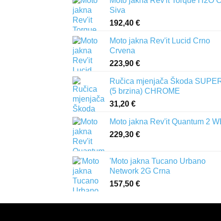
Moto jakna Rev'it Torque H2O 
Siva
192,40
€
Moto jakna Rev'it Lucid Crno
Crvena
223,90
€
Ručica mjenjača Škoda SUPER
(5 brzina) CHROME
31,20
€
Moto jakna Rev'it Quantum 2 
229,30
€
'Moto jakna Tucano Urbano
Network 2G Crna
157,50
€