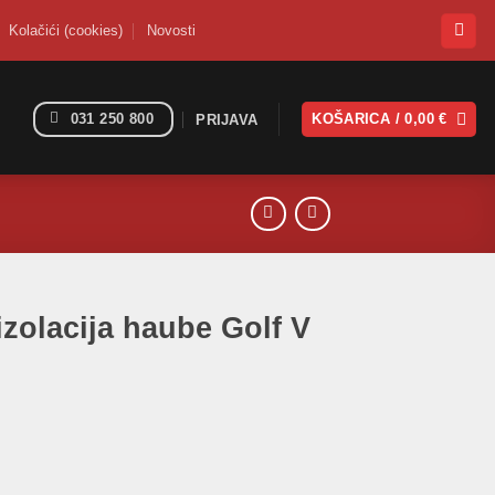
Kolačići (cookies)
Novosti
031 250 800
KOŠARICA /
0,00
€
PRIJAVA
izolacija haube Golf V
 Golf V količina