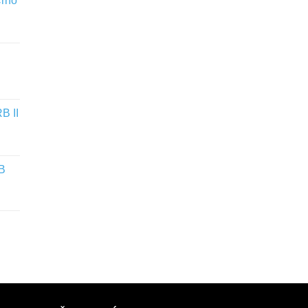
Crno
B II
WB