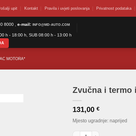
ošalji upit
Kontakt
Pravila i uvjeti poslovanja
Privatnost podataka
50 8000 ,
e-mail:
INFO@MD-AUTO.COM
0 h - 18:00 h, SUB 08:00 h - 13:00 h
DA
PAC MOTORA*
Zvučna i termo 
131,00
€
Mjesto ugradnje: naprijed
Zvučna i termo izolacija haube