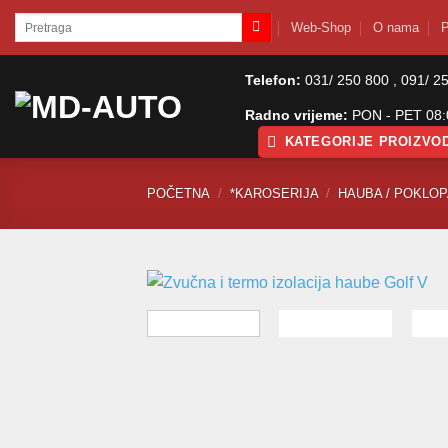
Skip
Pretraži:
Web-Shop
O nama
P
to
content
Telefon:
031/ 250 800 , 091/ 2
Radno vrijeme:
PON - PET 08:0
KATEGORIJE PROIZVO
POČETNA
/
*KAROSERIJA
/
HAUBA / POKLO