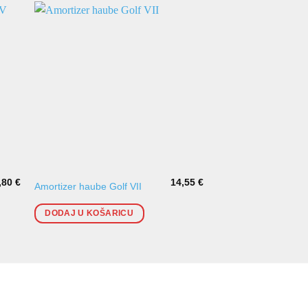
,80
€
14,55
€
Poklopac motora / h
Amortizer haube Golf VII
Golf VI
DODAJ U KOŠARICU
DODAJ U KOŠARI