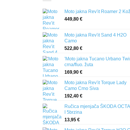
Moto jakna Rev'it Roamer 2 Ko
449,80
€
Moto jakna Rev'it Sand 4 H2O
Camo
522,80
€
'Moto jakna Tucano Urbano Twi
crna/fluo. žuta
169,90
€
Moto jakna Rev'it Torque Lady
Camo Crno Siva
192,40
€
Ručica mjenjača ŠKODA OCTA
I 5brzina
13,95
€