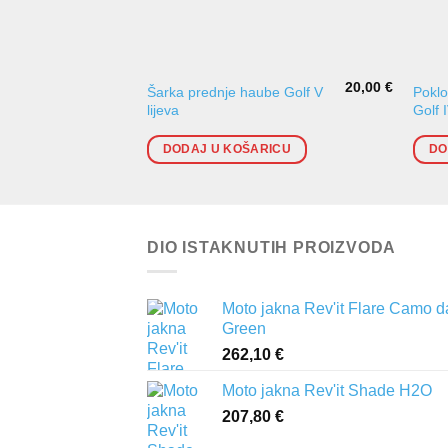
20,00
€
Šarka prednje haube Golf V
Poklo
lijeva
Golf 
DODAJ U KOŠARICU
DO
DIO ISTAKNUTIH PROIZVODA
Moto jakna Rev'it Flare Camo d
Green
262,10
€
Moto jakna Rev'it Shade H2O
207,80
€