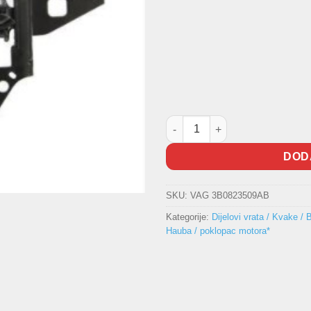
Brava haube ORIGINAL količi
DOD
SKU:
VAG 3B0823509AB
Kategorije:
Dijelovi vrata / Kvake / 
Hauba / poklopac motora*