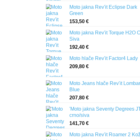
Moto jakna Rev'it Eclipse Dark
Green
153,50
€
Moto jakna Rev'it Torque H2O 
Siva
192,40
€
Moto hlače Rev'it Factor4 Lady
209,80
€
Moto Jeans hlače Rev'it Lomba
Blue
207,80
€
'Moto jakna Seventy Degrees J
crno/siva
141,70
€
Moto jakna Rev'it Roamer 2 Ko