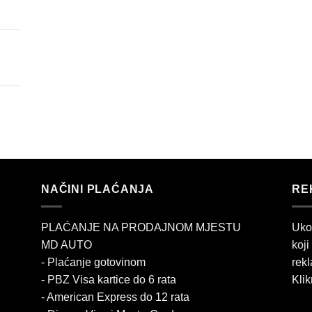
NAČINI PLAĆANJA
RE
PLAĆANJE NA PRODAJNOM MJESTU
Uko
MD AUTO
koji
- Plaćanje gotovinom
rekl
- PBZ Visa kartice do 6 rata
Klik
- American Express do 12 rata