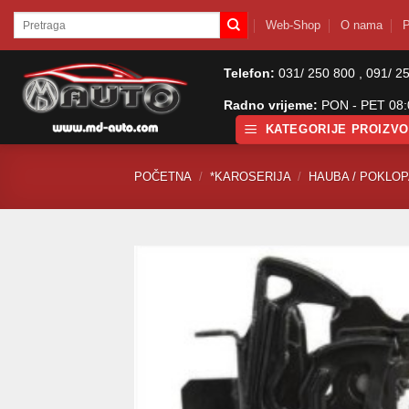
Skip
Pretraži:
Web-Shop
O nama
P
to
content
Telefon:
031/ 250 800 , 091/ 2
Radno vrijeme:
PON - PET 08:0
KATEGORIJE PROIZV
POČETNA
/
*KAROSERIJA
/
HAUBA / POKLO