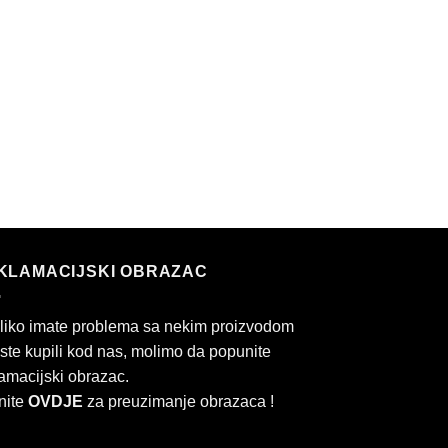
KLAMACIJSKI OBRAZAC
liko imate problema sa nekim proizvodom
 ste kupili kod nas, molimo da popunite
amacijski obrazac.
nite
OVDJE
za preuzimanje obrazaca !