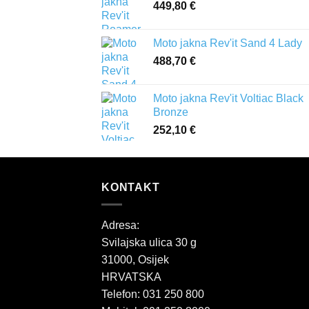
449,80
€
Moto jakna Rev'it Sand 4 Lady
488,70
€
Moto jakna Rev'it Voltiac Black
Bronze
252,10
€
KONTAKT
Adresa:
Svilajska ulica 30 g
31000, Osijek
HRVATSKA
Telefon: 031 250 800