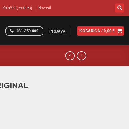
Kolačići (cookies)
Novosti
031 250 800
KOŠARICA /
0,00
€
PRIJAVA
RIGINAL