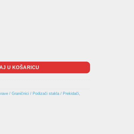
na
AJ U KOŠARICU
Brave / Graničnici / Podizači stakla / Prekidači
,