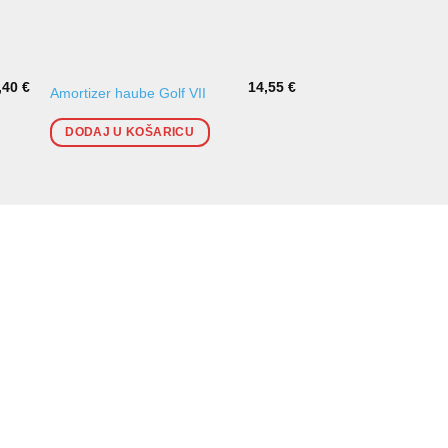
,40
€
14,55
€
Amortizer poklopca 
Amortizer haube Golf VII
haube
DODAJ U KOŠARICU
DODAJ U KOŠARI