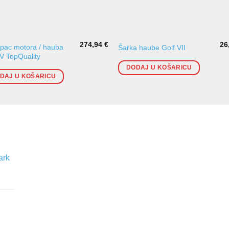
274,94
€
26
pac motora / hauba
Šarka haube Golf VII
IV TopQuality
DODAJ U KOŠARICU
DAJ U KOŠARICU
ark