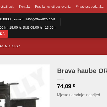
ošalji upit
Kontakt
Pravila i uvjeti poslovanja
Privatnost podataka
50 8000 ,
e-mail:
INFO@MD-AUTO.COM
0 h - 18:00 h, SUB 08:00 h - 13:00 h
ODA
PAC MOTORA*
Brava haube O
74,09
€
Mjesto ugradnje: naprijed