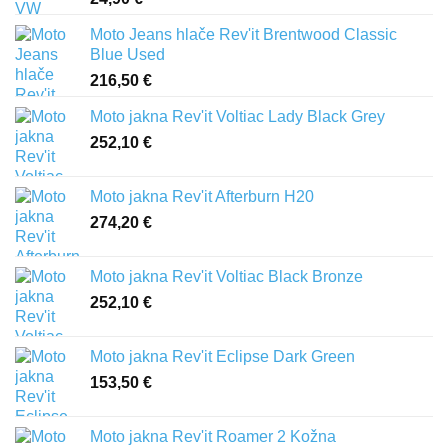
Moto Jeans hlače Rev'it Brentwood Classic
Blue Used
216,50
€
Moto jakna Rev'it Voltiac Lady Black Grey
252,10
€
Moto jakna Rev'it Afterburn H20
274,20
€
Moto jakna Rev'it Voltiac Black Bronze
252,10
€
Moto jakna Rev'it Eclipse Dark Green
153,50
€
Moto jakna Rev'it Roamer 2 Kožna