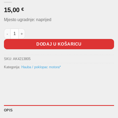
15,00
€
Mjesto ugradnje: naprijed
Amortizer prednje haube Golf V količina
DODAJ U KOŠARICU
SKU:
AK4213805
Kategorija:
Hauba / poklopac motora*
OPIS