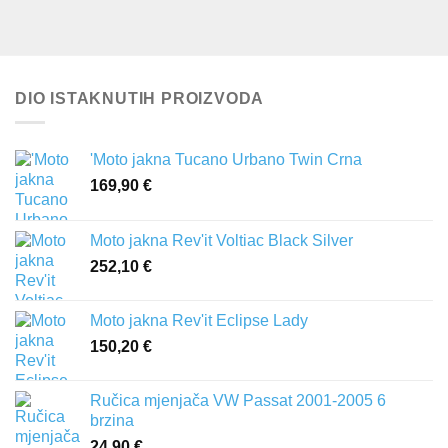
DIO ISTAKNUTIH PROIZVODA
'Moto jakna Tucano Urbano Twin Crna
169,90
€
Moto jakna Rev'it Voltiac Black Silver
252,10
€
Moto jakna Rev'it Eclipse Lady
150,20
€
Ručica mjenjača VW Passat 2001-2005 6
brzina
24,90
€