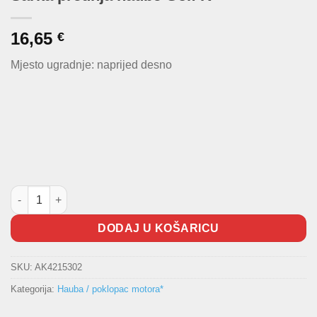
16,65
€
Mjesto ugradnje: naprijed desno
Šarka prednja haube Golf IV količina
DODAJ U KOŠARICU
SKU:
AK4215302
Kategorija:
Hauba / poklopac motora*