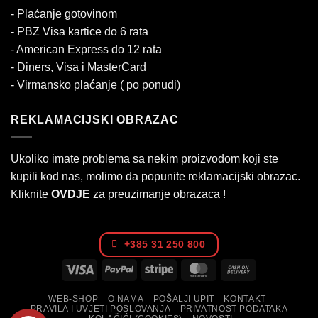
- Plaćanje gotovinom
- PBZ Visa kartice do 6 rata
- American Express do 12 rata
- Diners, Visa i MasterCard
- Virmansko plaćanje ( po ponudi)
REKLAMACIJSKI OBRAZAC
Ukoliko imate problema sa nekim proizvodom koji ste
kupili kod nas, molimo da popunite reklamacijski obrazac.
Kliknite
OVDJE
za preuzimanje obrazaca !
+385 31 250 800
Visa
PayPal
Stripe
MasterCard
Cash
On
WEB-SHOP
O NAMA
POŠALJI UPIT
KONTAKT
Delivery
PRAVILA I UVJETI POSLOVANJA
PRIVATNOST PODATAKA