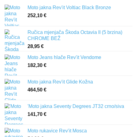
Moto jakna Rev'it Voltiac Black Bronze
252,10
€
Ručica mjenjača Škoda Octavia II (5 brzina)
CHROME BEŽ
28,95
€
Moto Jeans hlače Rev'it Vendome
182,30
€
Moto jakna Rev'it Glide Kožna
464,50
€
'Moto jakna Seventy Degrees JT32 crno/siva
141,70
€
Moto rukavice Rev'it Mosca