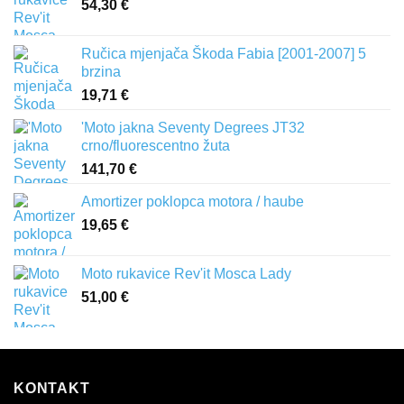
54,30
€
Ručica mjenjača Škoda Fabia [2001-2007] 5
brzina
19,71
€
'Moto jakna Seventy Degrees JT32
crno/fluorescentno žuta
141,70
€
Amortizer poklopca motora / haube
19,65
€
Moto rukavice Rev'it Mosca Lady
51,00
€
KONTAKT