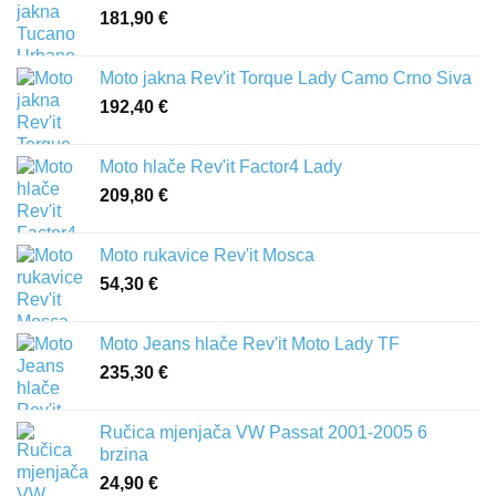
181,90
€
Moto jakna Rev'it Torque Lady Camo Crno Siva
192,40
€
Moto hlače Rev'it Factor4 Lady
209,80
€
Moto rukavice Rev'it Mosca
54,30
€
Moto Jeans hlače Rev'it Moto Lady TF
235,30
€
Ručica mjenjača VW Passat 2001-2005 6
brzina
24,90
€