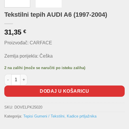
Tekstilni tepih AUDI A6 (1997-2004)
31,35
€
Proizvođač: CARFACE
Zemlja porijekla: Češka
2 na zalihi (može se naručiti po isteku zaliha)
Tekstilni tepih AUDI A6 (1997-2004) količina
DODAJ U KOŠARICU
SKU:
DOVELPK25020
Kategorija:
Tepisi Gumeni / Tekstilni, Kadice prtljažnika