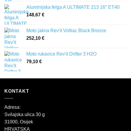
Aluminijska felga A ULTIMATE 213 16″ ET40
148,67
€
Moto jakna Rev'it Voltiac Black Bronze
252,10
€
Moto rukavice Rev'it Drifter 3 H2O
79,10
€
KONTAKT
Adresa:
Svilajska ulica 30 g
31000, Osijek
HRVATSKA