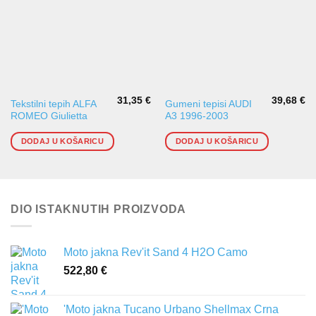
31,35
€
39,68
€
Tekstilni tepih ALFA
Gumeni tepisi AUDI
ROMEO Giulietta
A3 1996-2003
DODAJ U KOŠARICU
DODAJ U KOŠARICU
DIO ISTAKNUTIH PROIZVODA
Moto jakna Rev'it Sand 4 H2O Camo
522,80
€
'Moto jakna Tucano Urbano Shellmax Crna