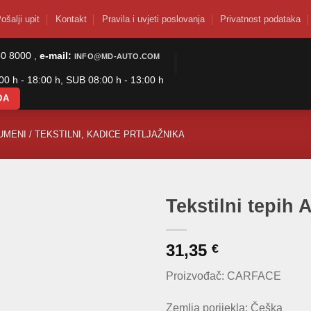
ošalji upit
Kontakt
Pravila i uvjeti poslovanja
Privatnost podataka
50 8000 ,
e-mail:
INFO@MD-AUTO.COM
0 h - 18:00 h, SUB 08:00 h - 13:00 h
DA
UMENI / TEKSTILNI, KADICE PRTLJAŽNIKA
Tekstilni tepih 
31,35
€
Proizvođač: CARFACE
Zemlja porijekla: Češka