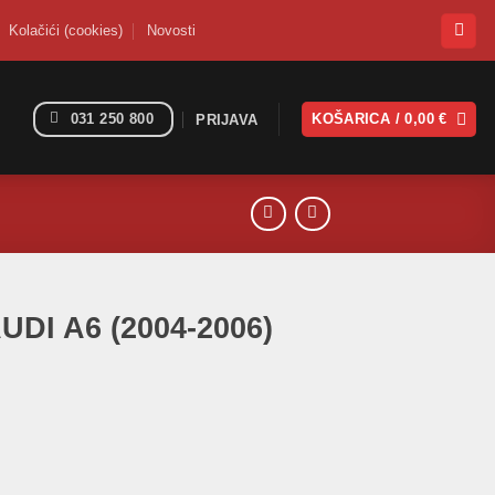
Kolačići (cookies)
Novosti
031 250 800
KOŠARICA /
0,00
€
PRIJAVA
AUDI A6 (2004-2006)