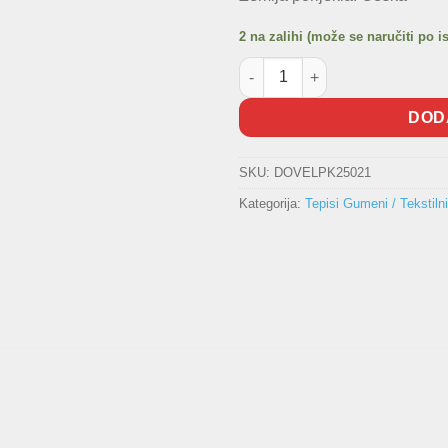
2 na zalihi (može se naručiti po i
Tekstilni tepih AUDI A6 (2004-2
DOD
SKU:
DOVELPK25021
Kategorija:
Tepisi Gumeni / Tekstilni