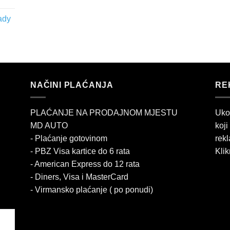
ady
NAČINI PLAĆANJA
RE
PLAĆANJE NA PRODAJNOM MJESTU
Uko
MD AUTO
koji
- Plaćanje gotovinom
rekl
- PBZ Visa kartice do 6 rata
Klik
- American Express do 12 rata
- Diners, Visa i MasterCard
- Virmansko plaćanje ( po ponudi)