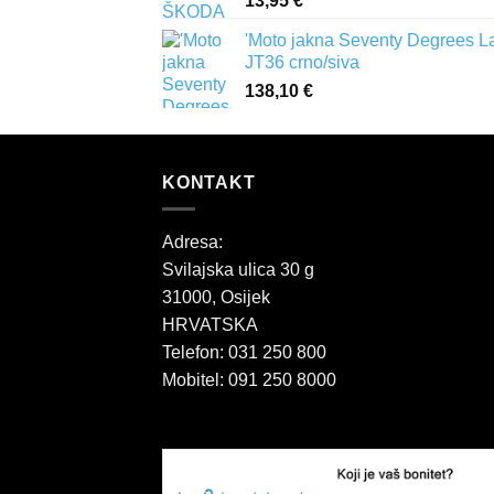
13,95
€
'Moto jakna Seventy Degrees L
JT36 crno/siva
138,10
€
KONTAKT
Adresa:
Svilajska ulica 30 g
31000, Osijek
HRVATSKA
Telefon: 031 250 800
Mobitel: 091 250 8000