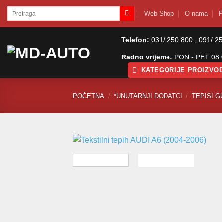
Skip
Pretraži:
Web-Shop
O nama
P
to
content
Telefon:
031/ 250 800 , 091/ 2
Radno vrijeme:
PON - PET 08:0
KATEGORIJE PROIZVO
POČETNA
/
*UNUTARNJI DODATCI
/
TEPISI G