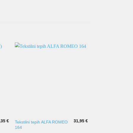
,35
€
31,95
€
Tekstilni tepih ALFA ROMEO
Gumeni tepisi AUDI 
164
2000- B6/B7 SEAT E
kadica