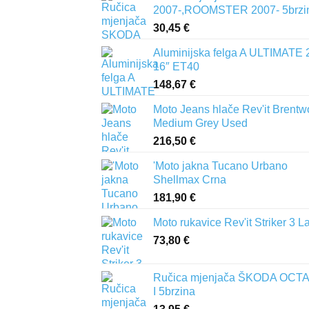
2007-,ROOMSTER 2007- 5brzi
30,45
€
Aluminijska felga A ULTIMATE 
16″ ET40
148,67
€
Moto Jeans hlače Rev'it Brent
Medium Grey Used
216,50
€
'Moto jakna Tucano Urbano
Shellmax Crna
181,90
€
Moto rukavice Rev'it Striker 3 L
73,80
€
Ručica mjenjača ŠKODA OCTA
I 5brzina