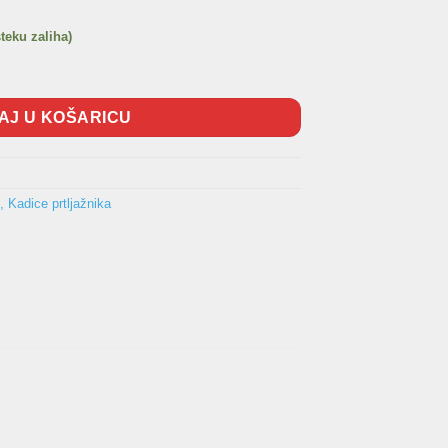
steku zaliha)
006) količina
AJ U KOŠARICU
, Kadice prtljažnika