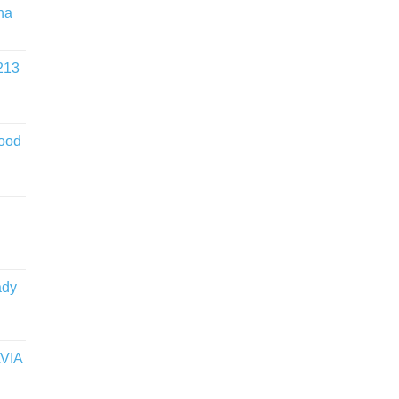
na
213
wood
ady
VIA