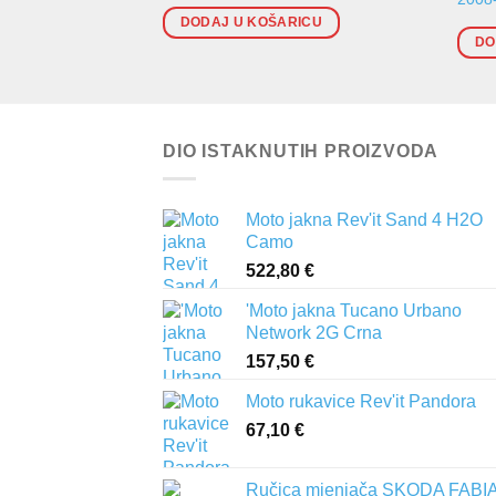
DODAJ U KOŠARICU
DO
DIO ISTAKNUTIH PROIZVODA
Moto jakna Rev'it Sand 4 H2O
Camo
522,80
€
'Moto jakna Tucano Urbano
Network 2G Crna
157,50
€
Moto rukavice Rev'it Pandora
67,10
€
Ručica mjenjača SKODA FABIA 