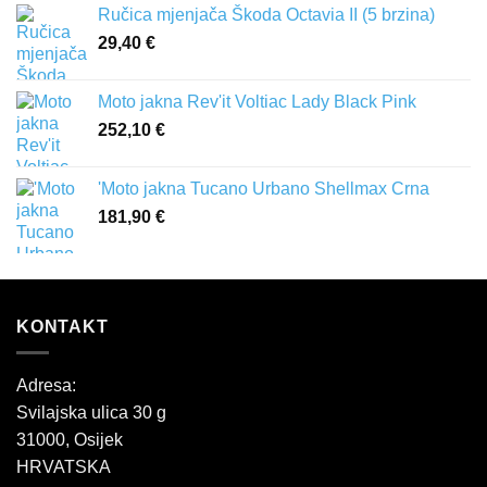
Ručica mjenjača Škoda Octavia II (5 brzina)
29,40
€
Moto jakna Rev'it Voltiac Lady Black Pink
252,10
€
'Moto jakna Tucano Urbano Shellmax Crna
181,90
€
KONTAKT
Adresa:
Svilajska ulica 30 g
31000, Osijek
HRVATSKA