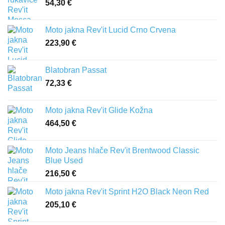
54,30
€
Moto jakna Rev'it Lucid Crno Crvena
223,90
€
Blatobran Passat
72,33
€
Moto jakna Rev'it Glide Kožna
464,50
€
Moto Jeans hlače Rev'it Brentwood Classic
Blue Used
216,50
€
Moto jakna Rev'it Sprint H2O Black Neon Red
205,10
€