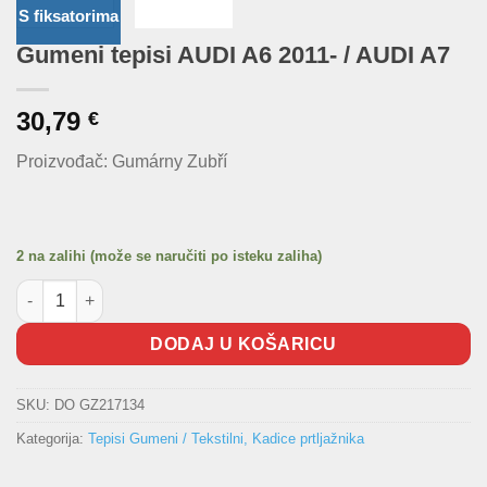
S fiksatorima
Gumeni tepisi AUDI A6 2011- / AUDI A7
30,79
€
Proizvođač: Gumárny Zubří
2 na zalihi (može se naručiti po isteku zaliha)
Gumeni tepisi AUDI A6 2011- / AUDI A7 količina
DODAJ U KOŠARICU
SKU:
DO GZ217134
Kategorija:
Tepisi Gumeni / Tekstilni, Kadice prtljažnika