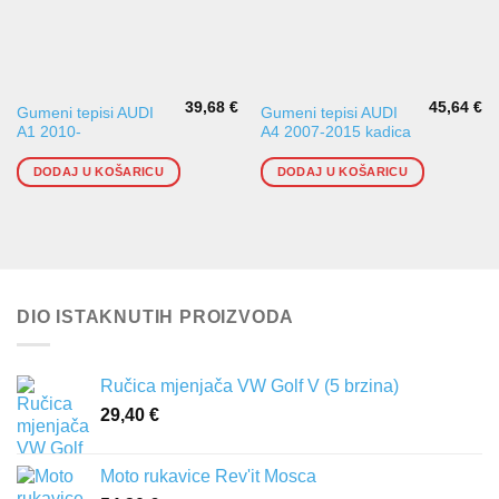
39,68
€
45,64
€
Gumeni tepisi AUDI
Gumeni tepisi AUDI
A1 2010-
A4 2007-2015 kadica
DODAJ U KOŠARICU
DODAJ U KOŠARICU
DIO ISTAKNUTIH PROIZVODA
Ručica mjenjača VW Golf V (5 brzina)
29,40
€
Moto rukavice Rev'it Mosca