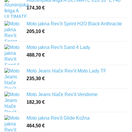
Aluminijska felga A ULTIMATE 610 18" ET40
174,30
€
Moto jakna Rev'it Sprint H2O Black Anthracite
205,10
€
Moto jakna Rev'it Sand 4 Lady
488,70
€
Moto Jeans hlače Rev'it Moto Lady TF
235,30
€
Moto Jeans hlače Rev'it Vendome
182,30
€
Moto jakna Rev'it Glide Kožna
464,50
€