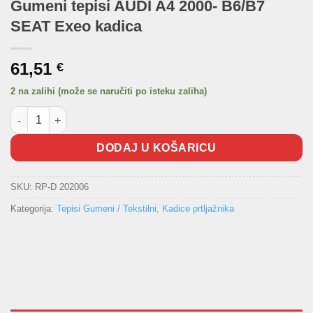
Gumeni tepisi AUDI A4 2000- B6/B7
SEAT Exeo kadica
61,51
€
2 na zalihi (može se naručiti po isteku zaliha)
Gumeni tepisi AUDI A4 2000- B6/B7 SEAT Exeo kadica količina
DODAJ U KOŠARICU
SKU:
RP-D 202006
Kategorija:
Tepisi Gumeni / Tekstilni, Kadice prtljažnika