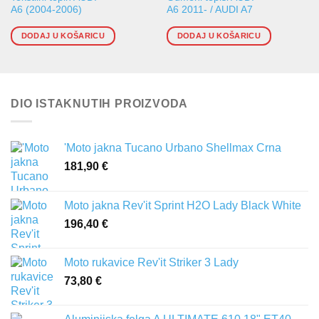
A6 (2004-2006)
A6 2011- / AUDI A7
DODAJ U KOŠARICU
DODAJ U KOŠARICU
DIO ISTAKNUTIH PROIZVODA
'Moto jakna Tucano Urbano Shellmax Crna
181,90
€
Moto jakna Rev'it Sprint H2O Lady Black White
196,40
€
Moto rukavice Rev'it Striker 3 Lady
73,80
€