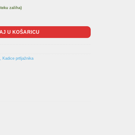
steku zaliha)
asso 2006-2013 količina
AJ U KOŠARICU
, Kadice prtljažnika