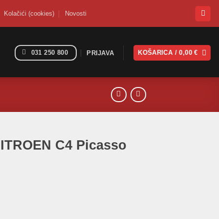
Kolačići (cookies)
Novosti
031 250 800
KOŠARICA /
0,00
€
PRIJAVA
CITROEN C4 Picasso