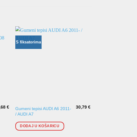
S fiksatorima
,68
€
30,79
€
Gumeni tepisi AUDI A6 2011-
Gumeni tepisi AUDI 
/ AUDI A7
1990-1997
DODAJ U KOŠARICU
DODAJ U KOŠARI