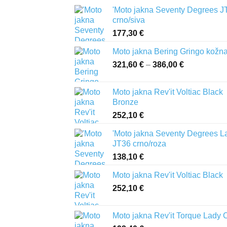
'Moto jakna Seventy Degrees J
crno/siva
177,30
€
Moto jakna Bering Gringo kožn
321,60
€
–
386,00
€
Raspon
cijena:
od
Moto jakna Rev'it Voltiac Black
321,60 €
Bronze
do
252,10
€
386,00 €
'Moto jakna Seventy Degrees L
JT36 crno/roza
138,10
€
Moto jakna Rev'it Voltiac Black
252,10
€
Moto jakna Rev'it Torque Lady 