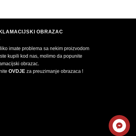
KLAMACIJSKI OBRAZAC
liko imate problema sa nekim proizvodom
 ste kupili kod nas, molimo da popunite
amacijski obrazac.
nite
OVDJE
za preuzimanje obrazaca !
Kontaktirajte
rd
Cash
nas