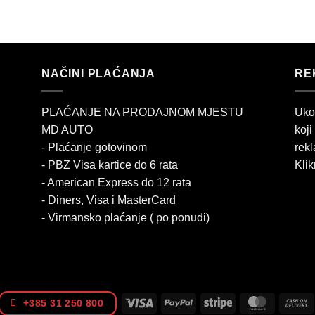
NAČINI PLAĆANJA
RE
PLAĆANJE NA PRODAJNOM MJESTU
Uko
MD AUTO
koji
- Plaćanje gotovinom
rekl
- PBZ Visa kartice do 6 rata
Klik
- American Express do 12 rata
- Diners, Visa i MasterCard
- Virmansko plaćanje ( po ponudi)
Visa
PayPal
Stripe
MasterCa
+385 31 250 800