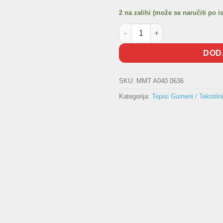
2 na zalihi (može se naručiti po i
Gumeni tepisi CITROEN C4 Pic
DOD
SKU:
MMT A040 0636
Kategorija:
Tepisi Gumeni / Tekstilni