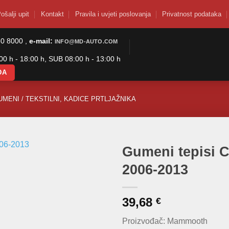
ošalji upit
Kontakt
Pravila i uvjeti poslovanja
Privatnost podataka
50 8000 ,
e-mail:
INFO@MD-AUTO.COM
0 h - 18:00 h, SUB 08:00 h - 13:00 h
DA
UMENI / TEKSTILNI, KADICE PRTLJAŽNIKA
Gumeni tepisi 
2006-2013
39,68
€
Proizvođač: Mammooth