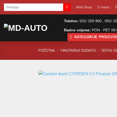
Skip
Pretraži:
Web-Shop
O nama
P
to
content
Telefon:
031/ 250 800 , 091/ 2
Radno vrijeme:
PON - PET 08:0
KATEGORIJE PROIZVO
POČETNA
/
*UNUTARNJI DODATCI
/
TEPISI G