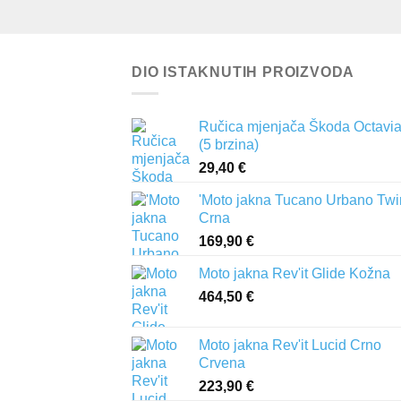
DIO ISTAKNUTIH PROIZVODA
Ručica mjenjača Škoda Octavia 
(5 brzina)
29,40
€
'Moto jakna Tucano Urbano Twi
Crna
169,90
€
Moto jakna Rev'it Glide Kožna
464,50
€
Moto jakna Rev'it Lucid Crno
Crvena
223,90
€