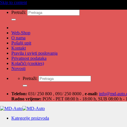
Skip to content
Pretraži:
Web-Shop
O nama
Pošalji upit
Kontakt
Pravila i uvjeti poslovanja
Privatnost podataka
Kolačići (cookies)
Novosti
Pretraži:
Telefon:
031/ 250 800 , 091/ 250 8000 ,
e-mail:
info@md-auto
Radno vrijeme:
PON - PET 08:00 h - 18:00 h, SUB 08:00 h - 
Kategorije proizvoda