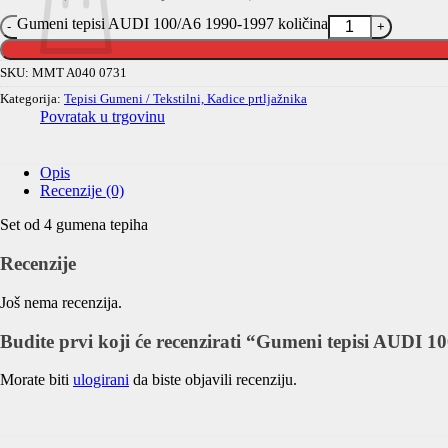
Gumeni tepisi AUDI 100/A6 1990-1997 količina
SKU:
MMT A040 0731
Kategorija:
Tepisi Gumeni / Tekstilni, Kadice prtljažnika
Povratak u trgovinu
Opis
Recenzije (0)
Set od 4 gumena tepiha
Recenzije
Još nema recenzija.
Budite prvi koji će recenzirati “Gumeni tepisi AUDI 
Morate biti
ulogirani
da biste objavili recenziju.