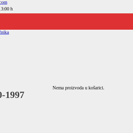
.com
13:00 h
žnika
Nema proizvoda u košarici.
0-1997