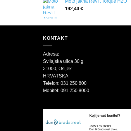
Moto jakna Rev'it Torque H2O
192,40
€
KONTAKT
Adresa:
Svilajska ulica 30 g
31000, Osijek
HRVATSKA
Telefon: 031 250 800
Mobitel: 091 250 8000