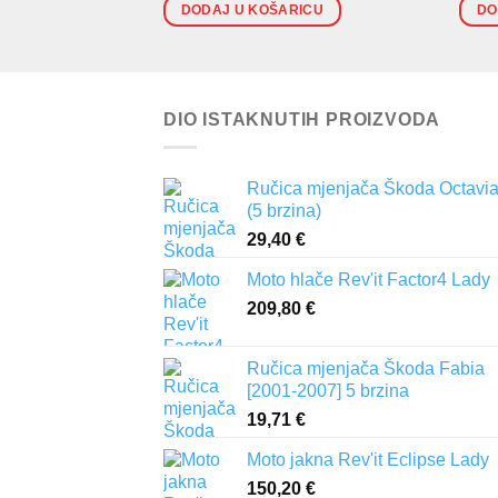
DODAJ U KOŠARICU
DO
DIO ISTAKNUTIH PROIZVODA
Ručica mjenjača Škoda Octavia 
(5 brzina)
29,40
€
Moto hlače Rev'it Factor4 Lady
209,80
€
Ručica mjenjača Škoda Fabia
[2001-2007] 5 brzina
19,71
€
Moto jakna Rev'it Eclipse Lady
150,20
€