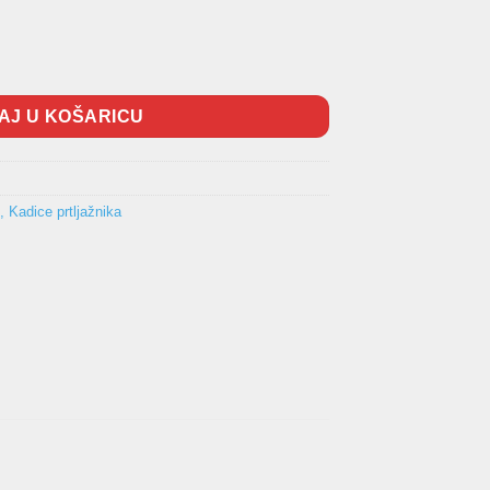
E92 2005-2012 količina
AJ U KOŠARICU
, Kadice prtljažnika