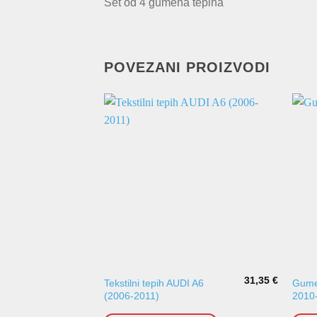
Set od 4 gumena tepiha
POVEZANI PROIZVODI
31,35
€
Tekstilni tepih AUDI A6
Gumen
(2006-2011)
2010