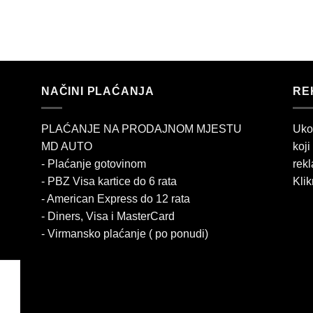
NAČINI PLAĆANJA
RE
PLAĆANJE NA PRODAJNOM MJESTU
Uko
MD AUTO
koji
- Plaćanje gotovinom
rekl
- PBZ Visa kartice do 6 rata
Klik
- American Express do 12 rata
- Diners, Visa i MasterCard
- Virmansko plaćanje ( po ponudi)