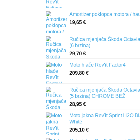
Amortizer poklopca motora / ha
19,65
€
Ručica mjenjača Škoda Octavia 
(6 brzina)
29,70
€
Moto hlače Rev'it Factor4
209,80
€
Ručica mjenjača Škoda Octavia 
(5 brzina) CHROME BEŽ
28,95
€
Moto jakna Rev'it Sprint H2O B
White
205,10
€