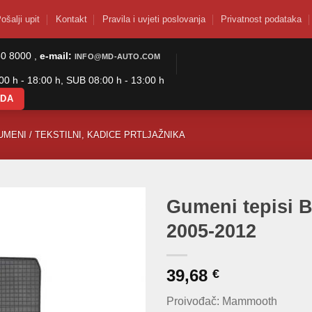
ošalji upit
Kontakt
Pravila i uvjeti poslovanja
Privatnost podataka
50 8000 ,
e-mail:
INFO@MD-AUTO.COM
0 h - 18:00 h, SUB 08:00 h - 13:00 h
ODA
UMENI / TEKSTILNI, KADICE PRTLJAŽNIKA
Gumeni tepisi 
2005-2012
39,68
€
Proivođač: Mammooth