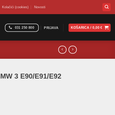
Kolačići (cookies)
Novosti
031 250 800
KOŠARICA /
0,00
€
PRIJAVA
BMW 3 E90/E91/E92