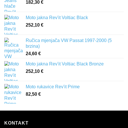
182,30
€
Moto jakna Rev'it Voltiac Black
252,10
€
Ručica mjenjača VW Passat 1997-2000 (5
brzina)
24,60
€
Moto jakna Rev'it Voltiac Black Bronze
252,10
€
Moto rukavice Rev'it Prime
82,50
€
KONTAKT