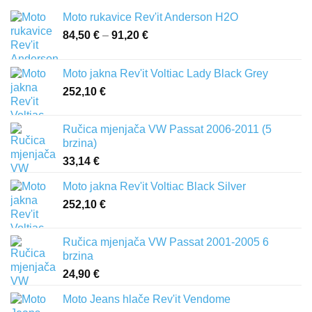
Moto rukavice Rev'it Anderson H2O
84,50
€
–
91,20
€
Raspon
cijena:
od
Moto jakna Rev'it Voltiac Lady Black Grey
84,50 €
252,10
€
do
91,20 €
Ručica mjenjača VW Passat 2006-2011 (5
brzina)
33,14
€
Moto jakna Rev'it Voltiac Black Silver
252,10
€
Ručica mjenjača VW Passat 2001-2005 6
brzina
24,90
€
Moto Jeans hlače Rev'it Vendome