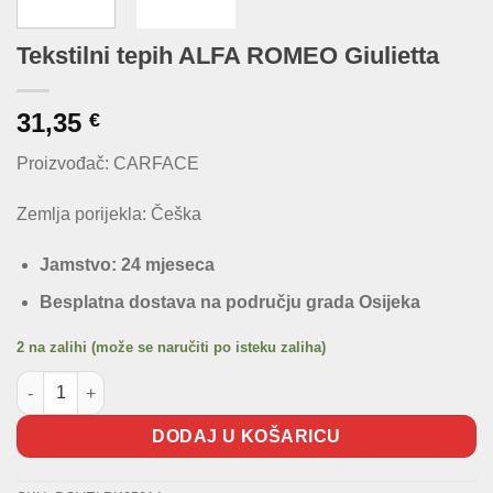
Tekstilni tepih ALFA ROMEO Giulietta
31,35
€
Proizvođač: CARFACE
Zemlja porijekla: Češka
Jamstvo: 24 mjeseca
Besplatna dostava na području grada Osijeka
2 na zalihi (može se naručiti po isteku zaliha)
Tekstilni tepih ALFA ROMEO Giulietta količina
DODAJ U KOŠARICU