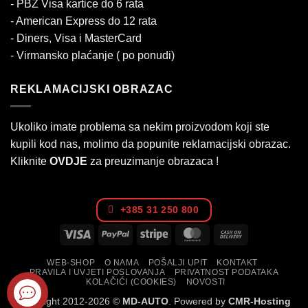
- PBZ Visa kartice do 6 rata
- American Express do 12 rata
- Diners, Visa i MasterCard
- Virmansko plaćanje ( po ponudi)
REKLAMACIJSKI OBRAZAC
Ukoliko imate problema sa nekim proizvodom koji ste
kupili kod nas, molimo da popunite reklamacijski obrazac.
Kliknite
OVDJE
za preuzimanje obrazaca !
+385 31 250 800
Visa
PayPal
Stripe
MasterCard
Cash
On
WEB-SHOP
O NAMA
POŠALJI UPIT
KONTAKT
Delivery
PRAVILA I UVJETI POSLOVANJA
PRIVATNOST PODATAKA
KOLAČIĆI (COOKIES)
NOVOSTI
Copyright 2012-2026 ©
MD-AUTO
. Powered by
CMR-Hosting