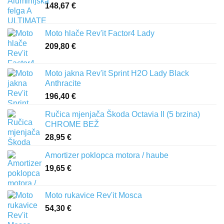
148,67
€
Moto hlače Rev'it Factor4 Lady
209,80
€
Moto jakna Rev'it Sprint H2O Lady Black
Anthracite
196,40
€
Ručica mjenjača Škoda Octavia II (5 brzina)
CHROME BEŽ
28,95
€
Amortizer poklopca motora / haube
19,65
€
Moto rukavice Rev'it Mosca
54,30
€