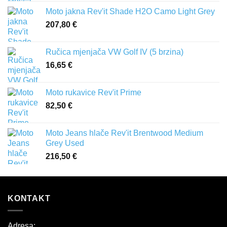
Moto jakna Rev'it Shade H2O Camo Light Grey
207,80
€
Ručica mjenjača VW Golf IV (5 brzina)
16,65
€
Moto rukavice Rev'it Prime
82,50
€
Moto Jeans hlače Rev'it Brentwood Medium
Grey Used
216,50
€
KONTAKT
Adresa: