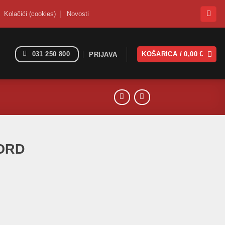
Kolačići (cookies)
Novosti
031 250 800
KOŠARICA /
0,00
€
PRIJAVA
FORD