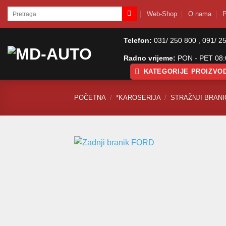
Skip
Pretraži:
Web-Shop
O nama
P
to
content
Telefon:
031/ 250 800 , 091/ 2
Radno vrijeme:
PON - PET 08:0
KATEGORIJE PROIZVO
POČETNA
/
*KAROSERIJA
/
STRAŽNJI BRANIC