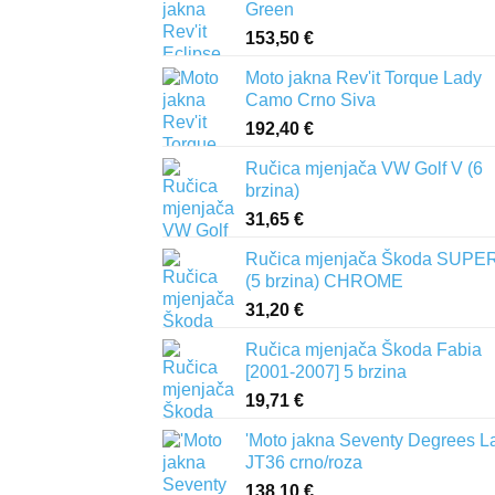
Green
153,50
€
Moto jakna Rev'it Torque Lady
Camo Crno Siva
192,40
€
Ručica mjenjača VW Golf V (6
brzina)
31,65
€
Ručica mjenjača Škoda SUPER
(5 brzina) CHROME
31,20
€
Ručica mjenjača Škoda Fabia
[2001-2007] 5 brzina
19,71
€
'Moto jakna Seventy Degrees L
JT36 crno/roza
138,10
€