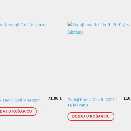
71,00
€
110
Zadnji branik Clio II [2001-]
k zadnji Golf V senzor
za lakiranje
DAJ U KOŠARICU
DODAJ U KOŠARICU