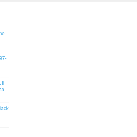
me
97-
II
na
lack