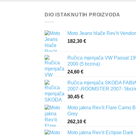
DIO ISTAKNUTIH PROIZVODA
Moto Jeans hlače Rev'it Vendo
182,30
€
Ručica mjenjača VW Passat 19
2000 (5 brzina)
24,60
€
Ručica mjenjača SKODA FABIA 
2007-,ROOMSTER 2007- 5brzi
30,45
€
Moto jakna Rev'it Flare Camo B
Grey
262,10
€
Moto jakna Rev'it Eclipse Dark