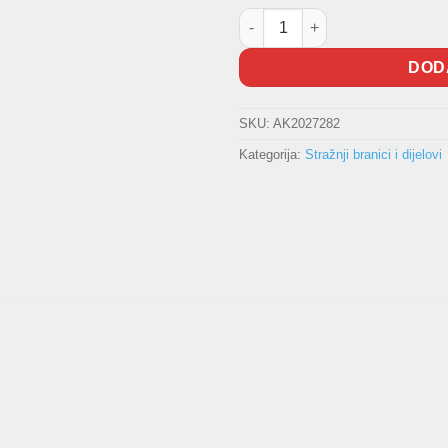
Zadnji branik FORD količina
DOD
SKU:
AK2027282
Kategorija:
Stražnji branici i dijelovi