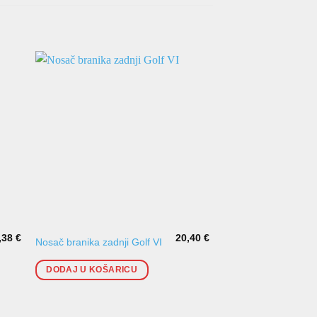
,38
€
20,40
€
Poklopac zadnjeg br
Nosač branika zadnji Golf VI
Golf V
DODAJ U KOŠARICU
DODAJ U KOŠARI