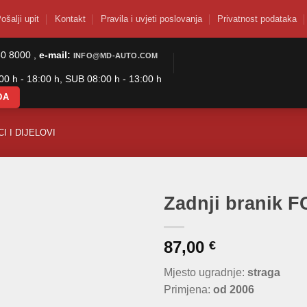
ošalji upit
Kontakt
Pravila i uvjeti poslovanja
Privatnost podataka
50 8000 ,
e-mail:
INFO@MD-AUTO.COM
0 h - 18:00 h, SUB 08:00 h - 13:00 h
DA
I I DIJELOVI
Zadnji branik 
87,00
€
Mjesto ugradnje:
straga
Primjena:
od 2006