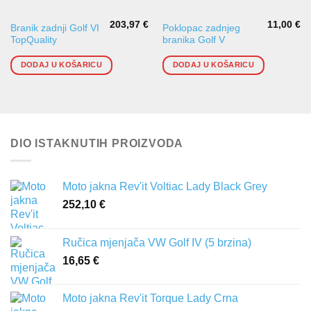
203,97
€
11,00
€
Branik zadnji Golf VI
Poklopac zadnjeg
TopQuality
branika Golf V
DODAJ U KOŠARICU
DODAJ U KOŠARICU
DIO ISTAKNUTIH PROIZVODA
Moto jakna Rev'it Voltiac Lady Black Grey
252,10
€
Ručica mjenjača VW Golf IV (5 brzina)
16,65
€
Moto jakna Rev'it Torque Lady Crna