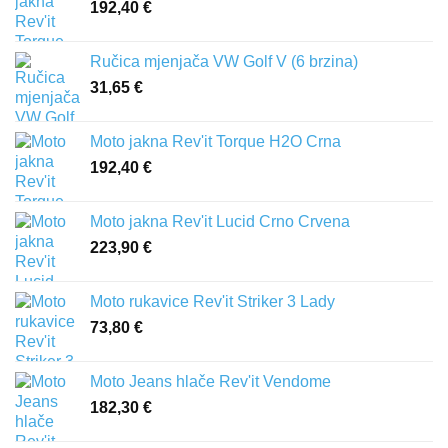
192,40
€
Ručica mjenjača VW Golf V (6 brzina)
31,65
€
Moto jakna Rev'it Torque H2O Crna
192,40
€
Moto jakna Rev'it Lucid Crno Crvena
223,90
€
Moto rukavice Rev'it Striker 3 Lady
73,80
€
Moto Jeans hlače Rev'it Vendome
182,30
€