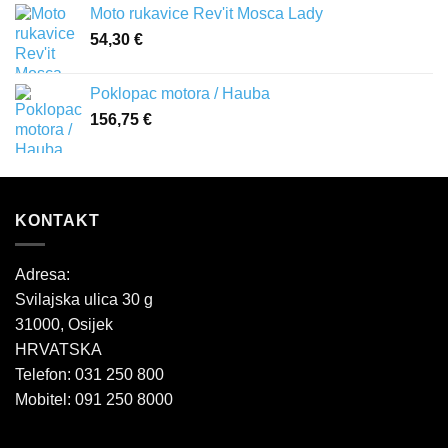
Moto rukavice Rev'it Mosca Lady
54,30
€
Poklopac motora / Hauba
156,75
€
KONTAKT
Adresa:
Svilajska ulica 30 g
31000, Osijek
HRVATSKA
Telefon: 031 250 800
Mobitel: 091 250 8000