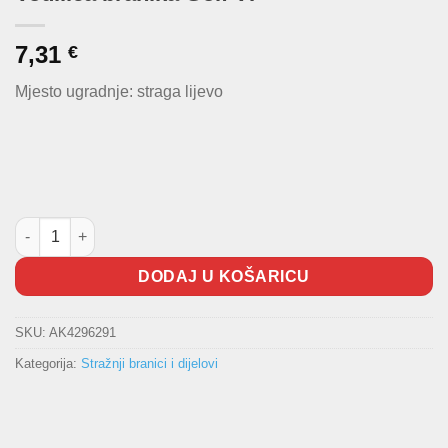
7,31
€
Mjesto ugradnje: straga lijevo
Vodilica branika Golf VI količina
DODAJ U KOŠARICU
SKU:
AK4296291
Kategorija:
Stražnji branici i dijelovi